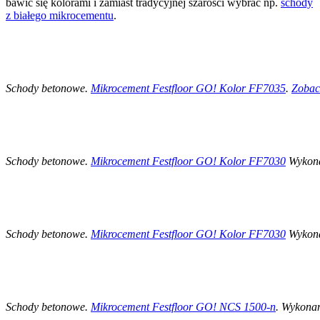
bawić się kolorami i zamiast tradycyjnej szarości wybrać np.
schody
z białego mikrocementu
.
Schody betonowe.
Mikrocement Festfloor GO! Kolor FF7035
.
Zobacz
Schody betonowe.
Mikrocement Festfloor GO! Kolor FF7030
Wykona
Schody betonowe.
Mikrocement Festfloor GO! Kolor FF7030
Wykona
Schody betonowe.
Mikrocement Festfloor GO! NCS 1500-n
. Wykona