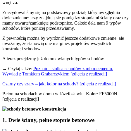
wnętrza.
Zdecydowaliśmy się na podstawowy podział, który uwzględnia
dwie zmienne: czy znajdują się pomiędzy stopniami ściany oraz czy
mamy otwarte/zamknięte podstopnice. Całość dała nam 9 typów
schodów, które poniżej przedstawiamy.
Z pewnością można by wyróżnić jeszcze dodatkowe zmienne, ale
uważamy, że stanowią one margines projektów wszystkich
konstrukcji schodów.
A teraz przejdźmy już do omawianych typów schodów.
→ Czytaj także:
Poznań – stolica schodów z mikrocementu.
Wywiad z Tomkiem Grabarczykiem [zdjęcia z realizacji]
Czarny czy szary – jaki kolor na schody? [zdjęcia z realizacji]
Beton na schodach w domu w Józefosławiu. Kolor: FF5000N
[zdjęcia z realizacji]
1. Dwie ściany, pełne stopnie betonowe