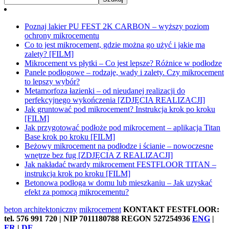
Poznaj lakier PU FEST 2K CARBON – wyższy poziom
ochrony mikrocementu
Co to jest mikrocement, gdzie można go użyć i jakie ma
zalety? [FILM]
Mikrocement vs płytki – Co jest lepsze? Różnice w podłodze
Panele podłogowe – rodzaje, wady i zalety. Czy mikrocement
to lepszy wybór?
Metamorfoza łazienki – od nieudanej realizacji do
perfekcyjnego wykończenia [ZDJĘCIA REALIZACJI]
Jak gruntować pod mikrocement? Instrukcja krok po kroku
[FILM]
Jak przygotować podłoże pod mikrocement – aplikacja Titan
Base krok po kroku [FILM]
Beżowy mikrocement na podłodze i ścianie – nowoczesne
wnętrze bez fug [ZDJĘCIA Z REALIZACJI]
Jak nakładać twardy mikrocement FESTFLOOR TITAN –
instrukcja krok po kroku [FILM]
Betonowa podłoga w domu lub mieszkaniu – Jak uzyskać
efekt za pomocą mikrocementu?
beton architektoniczny
mikrocement
KONTAKT FESTFLOOR:
tel. 576 991 720 | NIP 7011180788 REGON 527254936
ENG
|
FR
|
DE