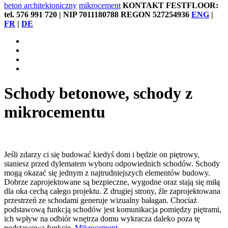
beton architektoniczny
mikrocement
KONTAKT FESTFLOOR:
tel. 576 991 720 | NIP 7011180788 REGON 527254936
ENG
|
FR
|
DE
Schody betonowe, schody z
mikrocementu
Jeśli zdarzy ci się budować kiedyś dom i będzie on piętrowy,
staniesz przed dylematem wyboru odpowiednich schodów. Schody
mogą okazać się jednym z najtrudniejszych elementów budowy.
Dobrze zaprojektowane są bezpieczne, wygodne oraz stają się miłą
dla oka cechą całego projektu. Z drugiej strony, źle zaprojektowana
przestrzeń ze schodami generuje wizualny bałagan. Chociaż
podstawową funkcją schodów jest komunikacja pomiędzy piętrami,
ich wpływ na odbiór wnętrza domu wykracza daleko poza tę
podstawową funkcję.
Mikrocement
.