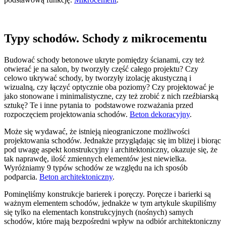
Typy schodów. Schody z mikrocementu
Budować schody betonowe ukryte pomiędzy ścianami, czy też
otwierać je na salon, by tworzyły część całego projektu? Czy
celowo ukrywać schody, by tworzyły izolację akustyczną i
wizualną, czy łączyć optycznie oba poziomy? Czy projektować je
jako stonowane i minimalistyczne, czy też zrobić z nich rzeźbiarską
sztukę? Te i inne pytania to podstawowe rozważania przed
rozpoczęciem projektowania schodów.
Beton dekoracyjny
.
Może się wydawać, że istnieją nieograniczone możliwości
projektowania schodów. Jednakże przyglądając się im bliżej i biorąc
pod uwagę aspekt konstrukcyjny i architektoniczny, okazuje się, że
tak naprawdę, ilość zmiennych elementów jest niewielka.
Wyróżniamy 9 typów schodów ze względu na ich sposób
podparcia.
Beton architektoniczny
.
Pominęliśmy konstrukcje barierek i poręczy. Poręcze i barierki są
ważnym elementem schodów, jednakże w tym artykule skupiliśmy
się tylko na elementach konstrukcyjnych (nośnych) samych
schodów, które mają bezpośredni wpływ na odbiór architektoniczny