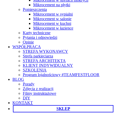
Mikrocement w strefach mokrych
Mikrocement na płytki
Pomieszczenia
Mikrocement w sypialni
Mikrocement w salonie
Mikrocement w kuchni
Mikrocement w łazience
Karty techniczne
Pytania i odpowiedzi
Opinie
WSPÓŁPRACA
STREFA WYKONAWCY
Strefa parkieciarza
STREFA ARCHITEKTA
KLIENT INDYWIDUALNY
SZKOLENIA
Program lojalnościowy #TEAMFESTFLOOR
BLOG
Porady
Zdjęcia z realizacji
Filmy instruktażowe
DIY
KONTAKT
SKLEP