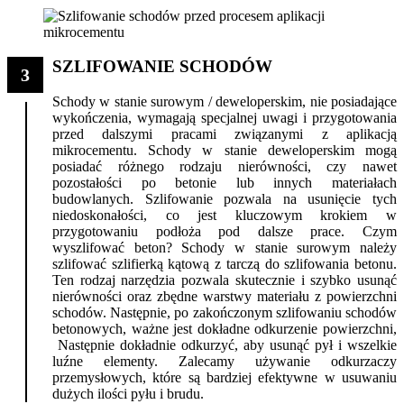
SZLIFOWANIE SCHODÓW
3
Schody w stanie surowym / deweloperskim, nie posiadające
wykończenia, wymagają specjalnej uwagi i przygotowania
przed dalszymi pracami związanymi z aplikacją
mikrocementu. Schody w stanie deweloperskim mogą
posiadać różnego rodzaju nierówności, czy nawet
pozostałości po betonie lub innych materiałach
budowlanych. Szlifowanie pozwala na usunięcie tych
niedoskonałości, co jest kluczowym krokiem w
przygotowaniu podłoża pod dalsze prace. Czym
wyszlifować beton? Schody w stanie surowym należy
szlifować szlifierką kątową z tarczą do szlifowania betonu.
Ten rodzaj narzędzia pozwala skutecznie i szybko usunąć
nierówności oraz zbędne warstwy materiału z powierzchni
schodów. Następnie, po zakończonym szlifowaniu schodów
betonowych, ważne jest dokładne odkurzenie powierzchni,
Następnie dokładnie odkurzyć, aby usunąć pył i wszelkie
luźne elementy. Zalecamy używanie odkurzaczy
przemysłowych, które są bardziej efektywne w usuwaniu
dużych ilości pyłu i brudu.