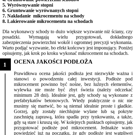
5.
Wyrównywanie stopni
6. Gruntowanie wyrównanych stopni
7.
Nakładanie mikrocementu na schody
8.
Lakierowanie mikrocementu na schodach
Dla wykonawcy schody to dużo większe wyzwanie niż ściany, czy
posadzki. Wymagają wielu przygotowań, dokładnego
zabezpieczenia powierzchni wokół i ogromnej precyzji wykonania.
Warto podjąć wyzwanie, bo efekt końcowy jest imponujący. Poniżej
opisujemy, jak krok po kroku wykonać mikrocement na schodach.
OCENA JAKOŚCI PODŁOŻA
1
Prawidłowa ocena jakości podłoża jest niezwykle ważna i
stanowi o powodzeniu całej inwestycji. Podłoże pod
mikrocement powinno być nośne, bez luźnych elementów,
wylewka nie może być zbyt świeża (należy odczekać
minimum 28 dni). Idealnie jest, gdy schody są wykonane z
prefabrykatów betonowych. Wtedy praktycznie o nic nie
musimy się martwić, bo są niemal idealnie proste i gładkie.
Gorzej, gdy zostały niechlujnie wylane lub są pokryte
zaschniętą zaprawą, która spadła przy tynkowaniu, a także,
gdy są stare i kruszą się. W kolejnych punktach opisujemy, jak
przygotować podłoże pod mikrocement. Jednakże warto
powiedzieć już na początku, że gdy podłoże jest wątpliwej