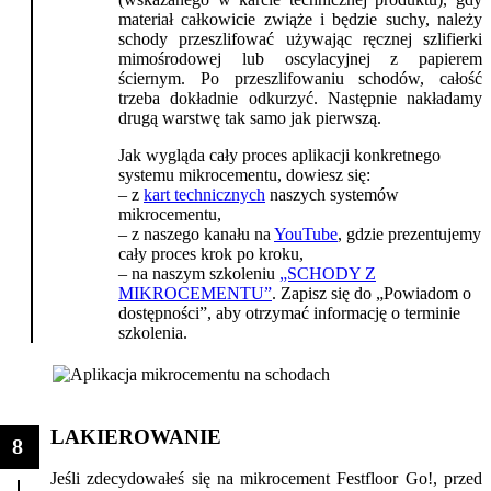
materiał całkowicie zwiąże i będzie suchy, należy
schody przeszlifować używając ręcznej szlifierki
mimośrodowej lub oscylacyjnej z papierem
ściernym. Po przeszlifowaniu schodów, całość
trzeba dokładnie odkurzyć. Następnie nakładamy
drugą warstwę tak samo jak pierwszą.
Jak wygląda cały proces aplikacji konkretnego
systemu mikrocementu, dowiesz się:
– z
kart technicznych
naszych systemów
mikrocementu,
– z naszego kanału na
YouTube
, gdzie prezentujemy
cały proces krok po kroku,
– na naszym szkoleniu
„SCHODY Z
MIKROCEMENTU”
. Zapisz się do „Powiadom o
dostępności”, aby otrzymać informację o terminie
szkolenia.
LAKIEROWANIE
8
Jeśli zdecydowałeś się na mikrocement Festfloor Go!, przed