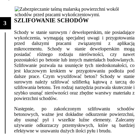
SZLIFOWANIE SCHODÓW
3
Schody w stanie surowym / deweloperskim, nie posiadające
wykończenia, wymagają specjalnej uwagi i przygotowania
przed dalszymi pracami związanymi z aplikacją
mikrocementu. Schody w stanie deweloperskim mogą
posiadać różnego rodzaju nierówności, czy nawet
pozostałości po betonie lub innych materiałach budowlanych.
Szlifowanie pozwala na usunięcie tych niedoskonałości, co
jest kluczowym krokiem w przygotowaniu podłoża pod
dalsze prace. Czym wyszlifować beton? Schody w stanie
surowym należy szlifować szlifierką kątową z tarczą do
szlifowania betonu. Ten rodzaj narzędzia pozwala skutecznie i
szybko usunąć nierówności oraz zbędne warstwy materiału z
powierzchni schodów.
Następnie, po zakończonym szlifowaniu schodów
betonowych, ważne jest dokładne odkurzenie powierzchni,
aby usunąć pył i wszelkie luźne elementy. Zalecamy
używanie odkurzaczy przemysłowych, które są bardziej
efektywne w usuwaniu dużych ilości pyłu i brudu.