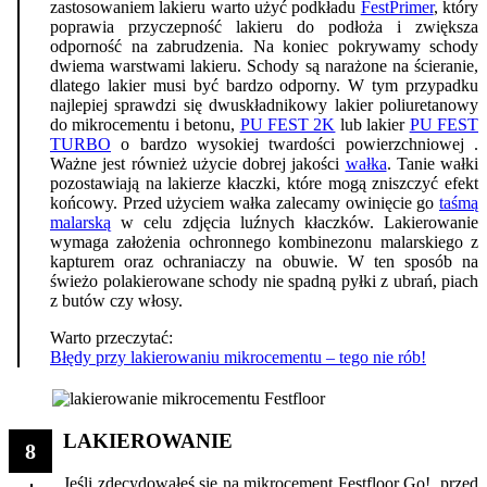
zastosowaniem lakieru warto użyć podkładu
FestPrimer
, który
poprawia przyczepność lakieru do podłoża i zwiększa
odporność na zabrudzenia. Na koniec pokrywamy schody
dwiema warstwami lakieru. Schody są narażone na ścieranie,
dlatego lakier musi być bardzo odporny. W tym przypadku
najlepiej sprawdzi się dwuskładnikowy lakier poliuretanowy
do mikrocementu i betonu,
PU FEST 2K
lub lakier
PU FEST
TURBO
o bardzo wysokiej twardości powierzchniowej .
Ważne jest również użycie dobrej jakości
wałka
. Tanie wałki
pozostawiają na lakierze kłaczki, które mogą zniszczyć efekt
końcowy. Przed użyciem wałka zalecamy owinięcie go
taśmą
malarską
w celu zdjęcia luźnych kłaczków. Lakierowanie
wymaga założenia ochronnego kombinezonu malarskiego z
kapturem oraz ochraniaczy na obuwie. W ten sposób na
świeżo polakierowane schody nie spadną pyłki z ubrań, piach
z butów czy włosy.
Warto przeczytać:
Błędy przy lakierowaniu mikrocementu – tego nie rób!
LAKIEROWANIE
8
Jeśli zdecydowałeś się na mikrocement Festfloor Go!, przed