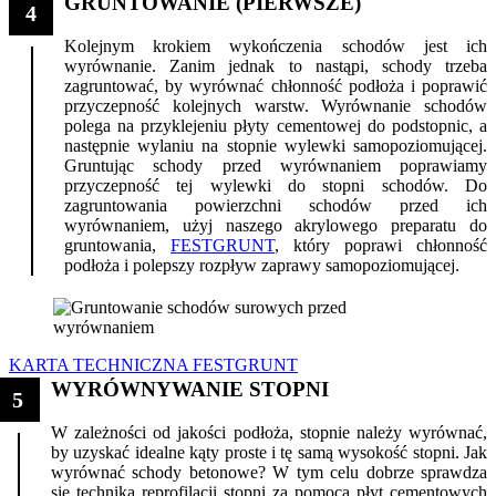
GRUNTOWANIE (PIERWSZE)
4
Kolejnym krokiem wykończenia schodów jest ich
wyrównanie. Zanim jednak to nastąpi, schody trzeba
zagruntować, by wyrównać chłonność podłoża i poprawić
przyczepność kolejnych warstw. Wyrównanie schodów
polega na przyklejeniu płyty cementowej do podstopnic, a
następnie wylaniu na stopnie wylewki samopoziomującej.
Gruntując schody przed wyrównaniem poprawiamy
przyczepność tej wylewki do stopni schodów. Do
zagruntowania powierzchni schodów przed ich
wyrównaniem, użyj naszego akrylowego preparatu do
gruntowania,
FESTGRUNT
, który poprawi chłonność
podłoża i polepszy rozpływ zaprawy samopoziomującej.
KARTA TECHNICZNA FESTGRUNT
WYRÓWNYWANIE STOPNI
5
W zależności od jakości podłoża, stopnie należy wyrównać,
by uzyskać idealne kąty proste i tę samą wysokość stopni. Jak
wyrównać schody betonowe? W tym celu dobrze sprawdza
się technika reprofilacji stopni za pomocą płyt cementowych