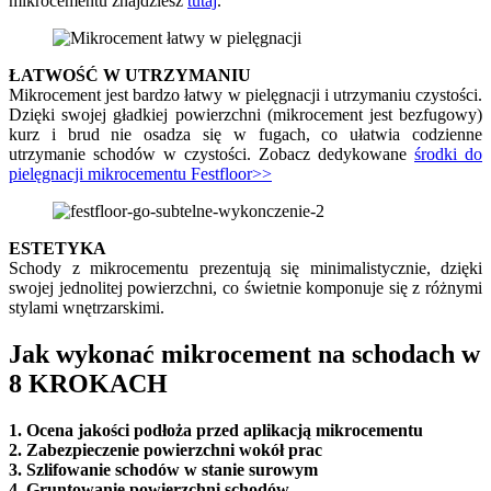
mikrocementu znajdziesz
tutaj
.
ŁATWOŚĆ W UTRZYMANIU
Mikrocement jest bardzo łatwy w pielęgnacji i utrzymaniu czystości.
Dzięki swojej gładkiej powierzchni (mikrocement jest bezfugowy)
kurz i brud nie osadza się w fugach, co ułatwia codzienne
utrzymanie schodów w czystości. Zobacz dedykowane
środki do
pielęgnacji mikrocementu Festfloor>>
ESTETYKA
Schody z mikrocementu prezentują się minimalistycznie, dzięki
swojej jednolitej powierzchni, co świetnie komponuje się z różnymi
stylami wnętrzarskimi.
Jak wykonać mikrocement na schodach w
8 KROKACH
1. Ocena jakości podłoża przed aplikacją mikrocementu
2. Zabezpieczenie powierzchni wokół prac
3.
Szlifowanie schodów w stanie surowym
4. Gruntowanie powierzchni schodów