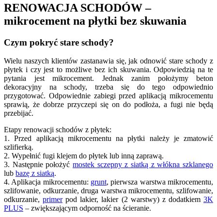
RENOWACJA SCHODÓW –
mikrocement na płytki bez skuwania
Czym pokryć stare schody?
Wielu naszych klientów zastanawia się, jak odnowić stare schody z
płytek i czy jest to możliwe bez ich skuwania. Odpowiedzią na te
pytania jest mikrocement. Jednak zanim położymy beton
dekoracyjny na schody, trzeba się do tego odpowiednio
przygotować. Odpowiednie zabiegi przed aplikacją mikrocementu
sprawią, że dobrze przyczepi się on do podłoża, a fugi nie będą
przebijać.
Etapy renowacji schodów z płytek:
1. Przed aplikacją mikrocementu na płytki należy je zmatowić
szlifierką.
2. Wypełnić fugi klejem do płytek lub inną zaprawą.
3. Następnie położyć
mostek sczepny z siatką z włókna szklanego
lub
bazę z siatką
.
4. Aplikacja mikrocementu:
grunt
, pierwsza warstwa mikrocementu,
szlifowanie, odkurzanie, druga warstwa mikrocementu, szlifowanie,
odkurzanie,
primer
pod lakier, lakier (2 warstwy) z dodatkiem
3K
PLUS
– zwiększającym odporność na ścieranie.