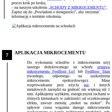
proces krok po kroku,
– na naszym szkoleniu
„SCHODY Z MIKROCEMENTU”
.
Zapisz się do „Powiadom o dostępności”, aby otrzymać
informację o terminie szkolenia.
APLIKACJA MIKROCEMENTU
7
Do wykonania schodów z mikrocementu użyj
naszego dedykowanego na schody
zestawu
mikrocementu Festfloor Go!
lub
Festfloor Titan
(twardego, odpornego na uszkodzenia
mikrocementu epoksydowego). Masę
rozprowadzamy przy użyciu
pac
i innych
metalowych narzędzi na grubość nie większą niż 1
mm. Aplikujemy szybkimi, energicznymi ruchami w
różnych kierunkach w zależności od oczekiwanego
efektu, zawsze metodą „mokre na mokre”. Po
upływie czasu wiązania danego mikrocementu
(wskazanego w karcie technicznej produktu), gdy