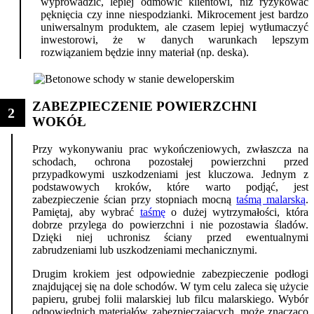
wyprowadzić, lepiej odmówić klientowi, niż ryzykować
pęknięcia czy inne niespodzianki. Mikrocement jest bardzo
uniwersalnym produktem, ale czasem lepiej wytłumaczyć
inwestorowi, że w danych warunkach lepszym
rozwiązaniem będzie inny materiał (np. deska).
ZABEZPIECZENIE POWIERZCHNI
2
WOKÓŁ
Przy wykonywaniu prac wykończeniowych, zwłaszcza na
schodach, ochrona pozostałej powierzchni przed
przypadkowymi uszkodzeniami jest kluczowa. Jednym z
podstawowych kroków, które warto podjąć, jest
zabezpieczenie ścian przy stopniach mocną
taśmą malarską
.
Pamiętaj, aby wybrać
taśmę
o dużej wytrzymałości, która
dobrze przylega do powierzchni i nie pozostawia śladów.
Dzięki niej uchronisz ściany przed ewentualnymi
zabrudzeniami lub uszkodzeniami mechanicznymi.
Drugim krokiem jest odpowiednie zabezpieczenie podłogi
znajdującej się na dole schodów. W tym celu zaleca się użycie
papieru, grubej folii malarskiej lub filcu malarskiego. Wybór
odpowiednich materiałów zabezpieczających, może znacząco