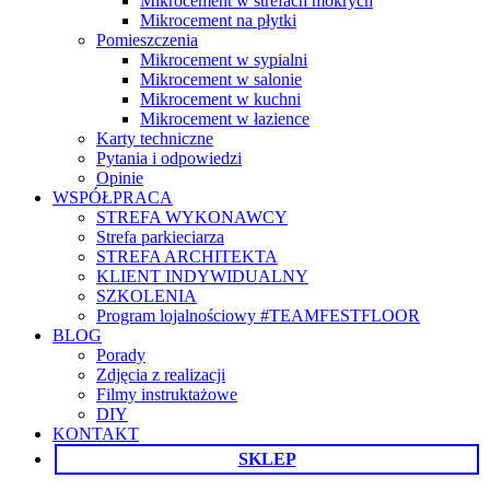
Mikrocement w strefach mokrych
Mikrocement na płytki
Pomieszczenia
Mikrocement w sypialni
Mikrocement w salonie
Mikrocement w kuchni
Mikrocement w łazience
Karty techniczne
Pytania i odpowiedzi
Opinie
WSPÓŁPRACA
STREFA WYKONAWCY
Strefa parkieciarza
STREFA ARCHITEKTA
KLIENT INDYWIDUALNY
SZKOLENIA
Program lojalnościowy #TEAMFESTFLOOR
BLOG
Porady
Zdjęcia z realizacji
Filmy instruktażowe
DIY
KONTAKT
SKLEP