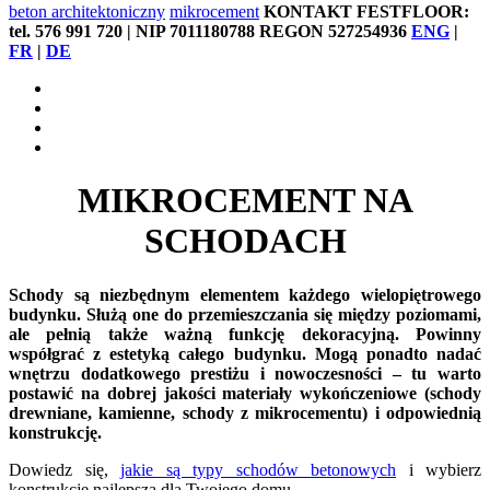
beton architektoniczny
mikrocement
KONTAKT FESTFLOOR:
tel. 576 991 720 | NIP 7011180788 REGON 527254936
ENG
|
FR
|
DE
MIKROCEMENT NA
SCHODACH
Schody są niezbędnym elementem każdego wielopiętrowego
budynku. Służą one do przemieszczania się między poziomami,
ale pełnią także ważną funkcję dekoracyjną. Powinny
współgrać z estetyką całego budynku. Mogą ponadto nadać
wnętrzu dodatkowego prestiżu i nowoczesności – tu warto
postawić na dobrej jakości materiały wykończeniowe (schody
drewniane, kamienne, schody z mikrocementu) i odpowiednią
konstrukcję.
Dowiedz się,
jakie są typy schodów betonowych
i wybierz
konstrukcję najlepszą dla Twojego domu.