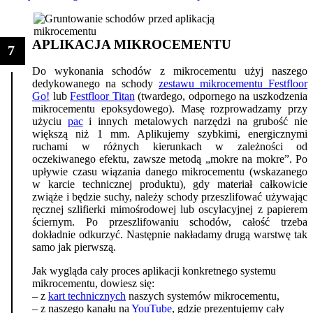
APLIKACJA MIKROCEMENTU
7
Do wykonania schodów z mikrocementu użyj naszego
dedykowanego na schody
zestawu mikrocementu Festfloor
Go!
lub
Festfloor Titan
(twardego, odpornego na uszkodzenia
mikrocementu epoksydowego). Masę rozprowadzamy przy
użyciu
pac
i innych metalowych narzędzi na grubość nie
większą niż 1 mm. Aplikujemy szybkimi, energicznymi
ruchami w różnych kierunkach w zależności od
oczekiwanego efektu, zawsze metodą „mokre na mokre”. Po
upływie czasu wiązania danego mikrocementu (wskazanego
w karcie technicznej produktu), gdy materiał całkowicie
zwiąże i będzie suchy, należy schody przeszlifować używając
ręcznej szlifierki mimośrodowej lub oscylacyjnej z papierem
ściernym. Po przeszlifowaniu schodów, całość trzeba
dokładnie odkurzyć. Następnie nakładamy drugą warstwę tak
samo jak pierwszą.
Jak wygląda cały proces aplikacji konkretnego systemu
mikrocementu, dowiesz się:
– z
kart technicznych
naszych systemów mikrocementu,
– z naszego kanału na
YouTube
, gdzie prezentujemy cały