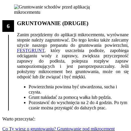
GRUNTOWANIE (DRUGIE)
6
Zanim przejdziemy do aplikacji mikrocementu, wyrównane
stopnie należy zagruntować. Do tego kroku także zalecamy
użycie naszego preparatu do gruntowania powierzchni,
FESTGRUNT
, który uszczelnia podłoże, zapobiega
odciąganiu wody z zaprawy, zwiększa przyczepność
zaprawy do podłoża, polepsza rozpływ zapraw
samopoziomujących i jest paroprzepuszczalny. Jeśli
położymy mikrocement bez gruntowania, może on się
odspoić lub źle związać i być miękki.
Powierzchnia powinna być utwardzona, sucha i
czysta.
Grunt nakładać za pomocą wałka lub pędzla.
Pozostawić do wyschnięcia na 2 do 4 godzin. Po tym
czasie można przystąpić do dalszych prac.
Warto przeczytać:
Co Ty wiesz o gruntowaniu? Gruntowanie pod mikrocement