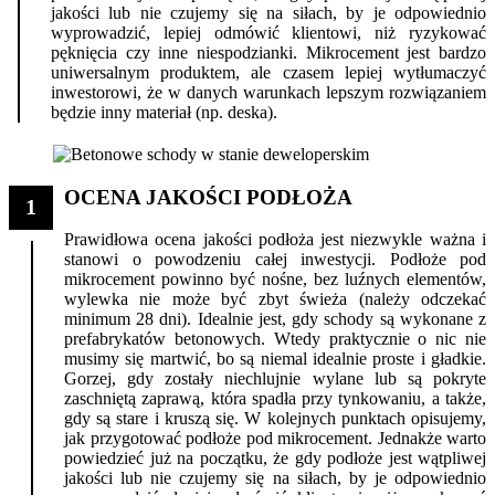
jakości lub nie czujemy się na siłach, by je odpowiednio
wyprowadzić, lepiej odmówić klientowi, niż ryzykować
pęknięcia czy inne niespodzianki. Mikrocement jest bardzo
uniwersalnym produktem, ale czasem lepiej wytłumaczyć
inwestorowi, że w danych warunkach lepszym rozwiązaniem
będzie inny materiał (np. deska).
OCENA JAKOŚCI PODŁOŻA
1
Prawidłowa ocena jakości podłoża jest niezwykle ważna i
stanowi o powodzeniu całej inwestycji. Podłoże pod
mikrocement powinno być nośne, bez luźnych elementów,
wylewka nie może być zbyt świeża (należy odczekać
minimum 28 dni). Idealnie jest, gdy schody są wykonane z
prefabrykatów betonowych. Wtedy praktycznie o nic nie
musimy się martwić, bo są niemal idealnie proste i gładkie.
Gorzej, gdy zostały niechlujnie wylane lub są pokryte
zaschniętą zaprawą, która spadła przy tynkowaniu, a także,
gdy są stare i kruszą się. W kolejnych punktach opisujemy,
jak przygotować podłoże pod mikrocement. Jednakże warto
powiedzieć już na początku, że gdy podłoże jest wątpliwej
jakości lub nie czujemy się na siłach, by je odpowiednio