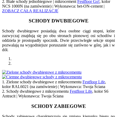
2. Białe schody jednobiegowe | mikrocement
Festfloor Go!
, kolor
NCS 1000N (na zamówienie) | Wykonawca: bet-ON-cement |
ZOBACZ CAŁĄ REALIZACJĘ
SCHODY DWUBIEGOWE
Schody dwubiegowe posiadają dwa osobne ciągi stopni, które
zazwyczaj znajdują się po obu stronach pionowej osi schodów i
oddziela je prostopadły spocznik. Dwie przeciwległe sekcje stopni
pozwalają na wygodniejsze poruszanie się zarówno w górę, jak i w
dół.
1. Zielone schody dwubiegowe z mikrocementu
Festfloor Life
,
kolor RAL6021 (na zamówienie) | Wykonawca: Twoja Ściana
2. Schody dwubiegowe z mikrocementu
Festfloor Life
, kolor S6
Antracit | Wykonawca: Twoja Ściana
SCHODY ZABIEGOWE
Schody zabiegowe charakteryzują się zmianą kierunku biegu po