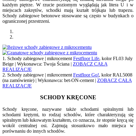
każdym piętrze. W rzucie poziomym wyglądają jak litera U i w
miejscach zakrętów, schodki mają kształt trójkąta lub trapezu.
Schody zabiegowe betonowe stosowane są często w budynkach o
ograniczonej przestrzeni.
1. Schody zabiegowe | mikrocement
Festfloor Life
, kolor FL03 July
Beige | Wykonawca: Twoja Ściana |
ZOBACZ CAŁĄ
REALIZACJĘ
2. Schody zabiegowe | mikrocement
Festfloor Go!
, kolor RAL5008
(na zamówienie) | Wykonawca: bet-ON-cement |
ZOBACZ CAŁĄ
REALIZACJĘ
SCHODY KRĘCONE
Schody kręcone, nazywane także schodami spiralnymi lub
schodami krętymi, to rodzaj schodów, które charakteryzują się
spiralnym lub łukowatym kształtem, co oznacza, że stopnie kręcą się
wokół centralnej osi. Zajmują stosunkowo mało miejsca w
porównaniu do innych schodów.