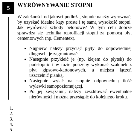
WYRÓWNYWANIE STOPNI
5
W zależności od jakości podłoża, stopnie należy wyrównać,
by uzyskać idealne kąty proste i tę samą wysokość stopni.
Jak wyrównać schody betonowe? W tym celu dobrze
sprawdza się technika reprofilacji stopni za pomocą płyt
cementowych (np. Cementex).
Najpierw należy przyciąć płyty do odpowiedniej
długości i je zagruntować.
Następnie przykleić je (np. klejem do płytek) do
podstopnic i w razie potrzeby wykonać szalunek z
płyt gipsowo-kartonowych, a miejsca łączeń
uszczelnić pianką.
Następnie wylać na stopnie odpowiednią ilość
wylewki samopoziomującej.
Po jej związaniu, należy zeszlifować ewentualne
nierówności i można przystąpić do kolejnego kroku.