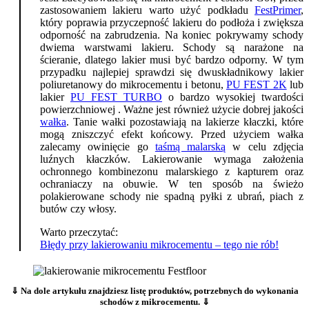
zastosowaniem lakieru warto użyć podkładu
FestPrimer
,
który poprawia przyczepność lakieru do podłoża i zwiększa
odporność na zabrudzenia. Na koniec pokrywamy schody
dwiema warstwami lakieru. Schody są narażone na
ścieranie, dlatego lakier musi być bardzo odporny. W tym
przypadku najlepiej sprawdzi się dwuskładnikowy lakier
poliuretanowy do mikrocementu i betonu,
PU FEST 2K
lub
lakier
PU FEST TURBO
o bardzo wysokiej twardości
powierzchniowej . Ważne jest również użycie dobrej jakości
wałka
. Tanie wałki pozostawiają na lakierze kłaczki, które
mogą zniszczyć efekt końcowy. Przed użyciem wałka
zalecamy owinięcie go
taśmą malarską
w celu zdjęcia
luźnych kłaczków. Lakierowanie wymaga założenia
ochronnego kombinezonu malarskiego z kapturem oraz
ochraniaczy na obuwie. W ten sposób na świeżo
polakierowane schody nie spadną pyłki z ubrań, piach z
butów czy włosy.
Warto przeczytać:
Błędy przy lakierowaniu mikrocementu – tego nie rób!
⇓ Na dole artykułu znajdziesz listę produktów, potrzebnych do wykonania
schodów z mikrocementu. ⇓