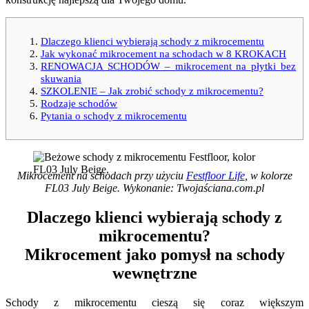
Dlaczego klienci wybierają schody z mikrocementu
Jak wykonać mikrocement na schodach w 8 KROKACH
RENOWACJA SCHODÓW – mikrocement na płytki bez
skuwania
SZKOLENIE – Jak zrobić schody z mikrocementu?
Rodzaje schodów
Pytania o schody z mikrocementu
Mikrocement na schodach przy użyciu
Festfloor Life
, w kolorze
FL03 July Beige. Wykonanie: Twojaściana.com.pl
Dlaczego klienci wybierają schody z
mikrocementu?
Mikrocement jako pomysł na schody
wewnętrzne
Schody z mikrocementu cieszą się coraz większym