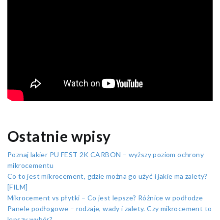
Ostatnie wpisy
Poznaj lakier PU FEST 2K CARBON – wyższy poziom ochrony
mikrocementu
Co to jest mikrocement, gdzie można go użyć i jakie ma zalety?
[FILM]
Mikrocement vs płytki – Co jest lepsze? Różnice w podłodze
Panele podłogowe – rodzaje, wady i zalety. Czy mikrocement to
lepszy wybór?