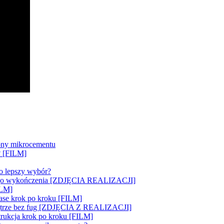
ny mikrocementu
y? [FILM]
to lepszy wybór?
yjnego wykończenia [ZDJĘCIA REALIZACJI]
ILM]
Base krok po kroku [FILM]
nętrze bez fug [ZDJĘCIA Z REALIZACJI]
ukcja krok po kroku [FILM]