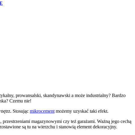
E
tykalny, prowansalski, skandynawski a może industrialny? Bardzo
enka? Czemu nie!
nętrz. Stosując
mikrocement
możemy uzyskać taki efekt.
mi, przestrzeniami magazynowymi czy też garażami. Ważną jego cechą
 zostawione są tu na wierzchu i stanowią element dekoracyjny.