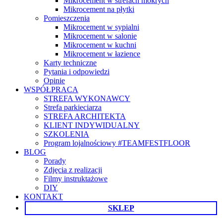
Mikrocement w strefach mokrych
Mikrocement na płytki
Pomieszczenia
Mikrocement w sypialni
Mikrocement w salonie
Mikrocement w kuchni
Mikrocement w łazience
Karty techniczne
Pytania i odpowiedzi
Opinie
WSPÓŁPRACA
STREFA WYKONAWCY
Strefa parkieciarza
STREFA ARCHITEKTA
KLIENT INDYWIDUALNY
SZKOLENIA
Program lojalnościowy #TEAMFESTFLOOR
BLOG
Porady
Zdjęcia z realizacji
Filmy instruktażowe
DIY
KONTAKT
SKLEP