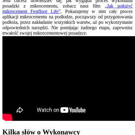
Jeśli chcesz dowiedzieć się, jak wygląda proces wykonania
posadzki z mikrocementu, zobacz nasz film
„Jak położyć
mikrocement Festfloor Life”
. Pokazujemy w nim cały proces
aplikacji mikrocementu na podłodze, począwszy od przygotowania
podłoża, przez nakładanie wszystkich warstw, aż po wykorzystanie
odpowiednich narzędzi. Nie pomijając żadnego etapu, zapewnisz
trwałość swojej mikrocementowej posadzce.
Kilka słów o Wykonawcy