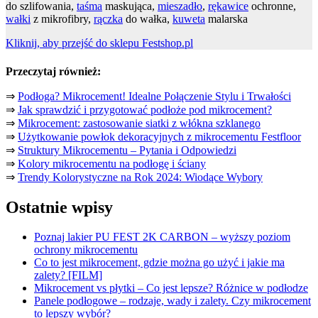
do szlifowania,
taśma
maskująca,
mieszadło
,
rękawice
ochronne,
wałki
z mikrofibry,
rączka
do wałka,
kuweta
malarska
Kliknij, aby przejść do sklepu Festshop.pl
Przeczytaj również:
⇒
Podłoga? Mikrocement! Idealne Połączenie Stylu i Trwałości
⇒
Jak sprawdzić i przygotować podłoże pod mikrocement?
⇒
Mikrocement: zastosowanie siatki z włókna szklanego
⇒
Użytkowanie powłok dekoracyjnych z mikrocementu Festfloor
⇒
Struktury Mikrocementu – Pytania i Odpowiedzi
⇒
Kolory mikrocementu na podłogę i ściany
⇒
Trendy Kolorystyczne na Rok 2024: Wiodące Wybory
Ostatnie wpisy
Poznaj lakier PU FEST 2K CARBON – wyższy poziom
ochrony mikrocementu
Co to jest mikrocement, gdzie można go użyć i jakie ma
zalety? [FILM]
Mikrocement vs płytki – Co jest lepsze? Różnice w podłodze
Panele podłogowe – rodzaje, wady i zalety. Czy mikrocement
to lepszy wybór?