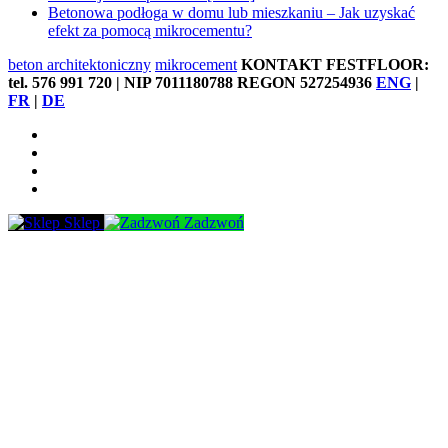
Betonowa podłoga w domu lub mieszkaniu – Jak uzyskać
efekt za pomocą mikrocementu?
beton architektoniczny
mikrocement
KONTAKT FESTFLOOR:
tel. 576 991 720 | NIP 7011180788 REGON 527254936
ENG
|
FR
|
DE
Sklep
Zadzwoń