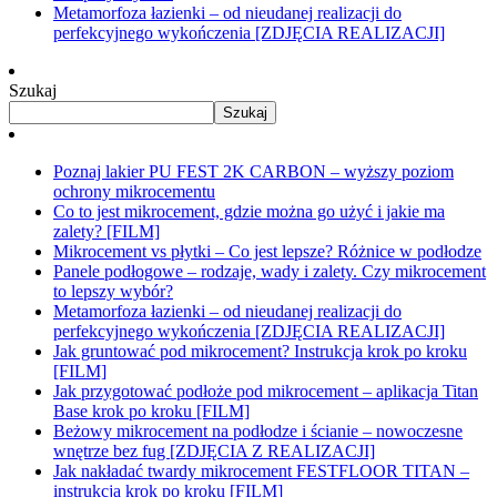
Metamorfoza łazienki – od nieudanej realizacji do
perfekcyjnego wykończenia [ZDJĘCIA REALIZACJI]
Szukaj
Szukaj
Poznaj lakier PU FEST 2K CARBON – wyższy poziom
ochrony mikrocementu
Co to jest mikrocement, gdzie można go użyć i jakie ma
zalety? [FILM]
Mikrocement vs płytki – Co jest lepsze? Różnice w podłodze
Panele podłogowe – rodzaje, wady i zalety. Czy mikrocement
to lepszy wybór?
Metamorfoza łazienki – od nieudanej realizacji do
perfekcyjnego wykończenia [ZDJĘCIA REALIZACJI]
Jak gruntować pod mikrocement? Instrukcja krok po kroku
[FILM]
Jak przygotować podłoże pod mikrocement – aplikacja Titan
Base krok po kroku [FILM]
Beżowy mikrocement na podłodze i ścianie – nowoczesne
wnętrze bez fug [ZDJĘCIA Z REALIZACJI]
Jak nakładać twardy mikrocement FESTFLOOR TITAN –
instrukcja krok po kroku [FILM]