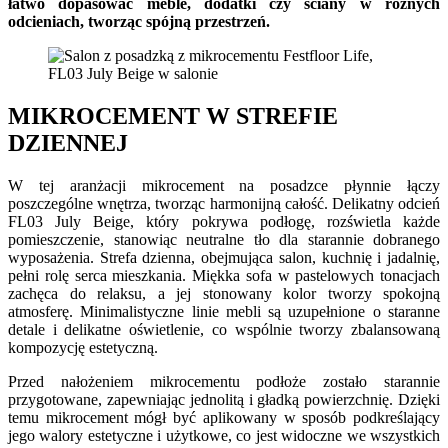
łatwo dopasować meble, dodatki czy ściany w różnych
odcieniach, tworząc spójną przestrzeń.
MIKROCEMENT W STREFIE
DZIENNEJ
W tej aranżacji mikrocement na posadzce płynnie łączy
poszczególne wnętrza, tworząc harmonijną całość. Delikatny odcień
FL03 July Beige, który pokrywa podłogę, rozświetla każde
pomieszczenie, stanowiąc neutralne tło dla starannie dobranego
wyposażenia. Strefa dzienna, obejmująca salon, kuchnię i jadalnię,
pełni rolę serca mieszkania. Miękka sofa w pastelowych tonacjach
zachęca do relaksu, a jej stonowany kolor tworzy spokojną
atmosferę. Minimalistyczne linie mebli są uzupełnione o staranne
detale i delikatne oświetlenie, co wspólnie tworzy zbalansowaną
kompozycję estetyczną.
Przed nałożeniem mikrocementu podłoże zostało starannie
przygotowane, zapewniając jednolitą i gładką powierzchnię. Dzięki
temu mikrocement mógł być aplikowany w sposób podkreślający
jego walory estetyczne i użytkowe, co jest widoczne we wszystkich