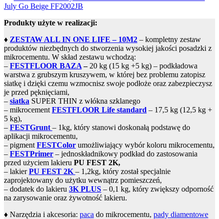
July Go Beige FF2002JB
Produkty użyte w realizacji:
♦
ZESTAW ALL IN ONE LIFE – 10M2
– kompletny zestaw
produktów niezbędnych do stworzenia wysokiej jakości posadzki z
mikrocementu. W skład zestawu wchodzą:
–
FESTFLOOR BAZA
–
20 kg (15 kg +5 kg) – podkładowa
warstwa z grubszym kruszywem, w której bez problemu zatopisz
siatkę i dzięki czemu wzmocnisz swoje podłoże oraz zabezpieczysz
je przed pęknięciami,
–
siatka
SUPER THIN z włókna szklanego
– mikrocement
FESTFLOOR Life standard
– 17,5 kg (12,5 kg +
5 kg),
–
FESTGrunt
– 1kg, który stanowi doskonałą podstawę do
aplikacji mikrocementu,
– pigment
FESTColor
umożliwiający wybór koloru mikrocementu,
–
FESTPrimer
– jednoskładnikowy podkład do zastosowania
przed użyciem lakieru
PU FEST 2K,
– lakier
PU FEST 2K
– 1,2kg, który został specjalnie
zaprojektowany do użytku wewnątrz pomieszczeń,
– dodatek do lakieru
3K PLUS
– 0,1 kg, który zwiększy odporność
na zarysowanie oraz żywotność lakieru.
♦ Narzędzia i akcesoria:
paca
do mikrocementu,
pady diamentowe