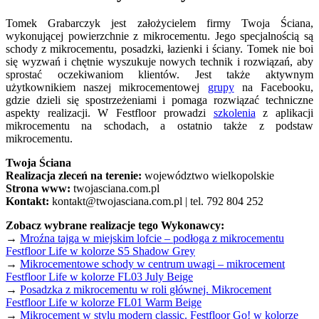
Tomek Grabarczyk jest założycielem firmy Twoja Ściana,
wykonującej powierzchnie z mikrocementu. Jego specjalnością są
schody z mikrocementu, posadzki, łazienki i ściany. Tomek nie boi
się wyzwań i chętnie wyszukuje nowych technik i rozwiązań, aby
sprostać oczekiwaniom klientów. Jest także aktywnym
użytkownikiem naszej mikrocementowej
grupy
na Facebooku,
gdzie dzieli się spostrzeżeniami i pomaga rozwiązać techniczne
aspekty realizacji. W Festfloor prowadzi
szkolenia
z aplikacji
mikrocementu na schodach, a ostatnio także z podstaw
mikrocementu.
Twoja Ściana
Realizacja zleceń na terenie:
województwo wielkopolskie
Strona www:
twojasciana.com.pl
Kontakt:
kontakt@twojasciana.com.pl | tel. 792 804 252
Zobacz wybrane realizacje tego Wykonawcy:
→
Mroźna tajga w miejskim lofcie – podłoga z mikrocementu
Festfloor Life w kolorze S5 Shadow Grey
→
Mikrocementowe schody w centrum uwagi – mikrocement
Festfloor Life w kolorze FL03 July Beige
→
Posadzka z mikrocementu w roli głównej. Mikrocement
Festfloor Life w kolorze FL01 Warm Beige
→
Mikrocement w stylu modern classic. Festfloor Go! w kolorze