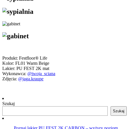
Produkt: Festfloor® Life
Kolor: FL01 Warm Beige
Lakier: PU FEST 2K mat
Wykonawca:
@twoja_sciana
Zdjęcia:
@jaga
.kraupe
Szukaj
Szukaj
Poznaj lakier PU FEST 2K CARBON – wyższy poziom