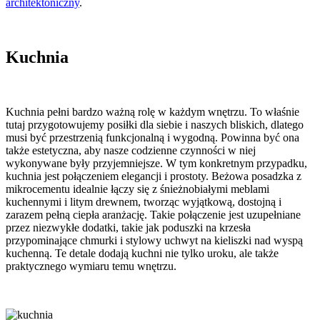
architektoniczny
.
Kuchnia
Kuchnia pełni bardzo ważną rolę w każdym wnętrzu. To właśnie
tutaj przygotowujemy posiłki dla siebie i naszych bliskich, dlatego
musi być przestrzenią funkcjonalną i wygodną. Powinna być ona
także estetyczna, aby nasze codzienne czynności w niej
wykonywane były przyjemniejsze. W tym konkretnym przypadku,
kuchnia jest połączeniem elegancji i prostoty. Beżowa posadzka z
mikrocementu idealnie łączy się z śnieżnobiałymi meblami
kuchennymi i litym drewnem, tworząc wyjątkową, dostojną i
zarazem pełną ciepła aranżację. Takie połączenie jest uzupełniane
przez niezwykłe dodatki, takie jak poduszki na krzesła
przypominające chmurki i stylowy uchwyt na kieliszki nad wyspą
kuchenną. Te detale dodają kuchni nie tylko uroku, ale także
praktycznego wymiaru temu wnętrzu.