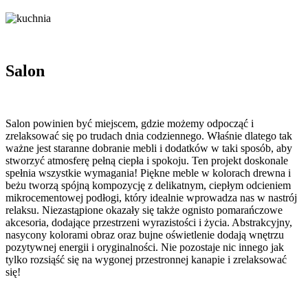
Salon
Salon powinien być miejscem, gdzie możemy odpocząć i
zrelaksować się po trudach dnia codziennego. Właśnie dlatego tak
ważne jest staranne dobranie mebli i dodatków w taki sposób, aby
stworzyć atmosferę pełną ciepła i spokoju. Ten projekt doskonale
spełnia wszystkie wymagania! Piękne meble w kolorach drewna i
beżu tworzą spójną kompozycję z delikatnym, ciepłym odcieniem
mikrocementowej podłogi, który idealnie wprowadza nas w nastrój
relaksu. Niezastąpione okazały się także ognisto pomarańczowe
akcesoria, dodające przestrzeni wyrazistości i życia. Abstrakcyjny,
nasycony kolorami obraz oraz bujne oświetlenie dodają wnętrzu
pozytywnej energii i oryginalności. Nie pozostaje nic innego jak
tylko rozsiąść się na wygonej przestronnej kanapie i zrelaksować
się!