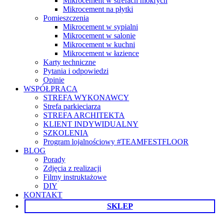
Mikrocement w strefach mokrych
Mikrocement na płytki
Pomieszczenia
Mikrocement w sypialni
Mikrocement w salonie
Mikrocement w kuchni
Mikrocement w łazience
Karty techniczne
Pytania i odpowiedzi
Opinie
WSPÓŁPRACA
STREFA WYKONAWCY
Strefa parkieciarza
STREFA ARCHITEKTA
KLIENT INDYWIDUALNY
SZKOLENIA
Program lojalnościowy #TEAMFESTFLOOR
BLOG
Porady
Zdjęcia z realizacji
Filmy instruktażowe
DIY
KONTAKT
SKLEP