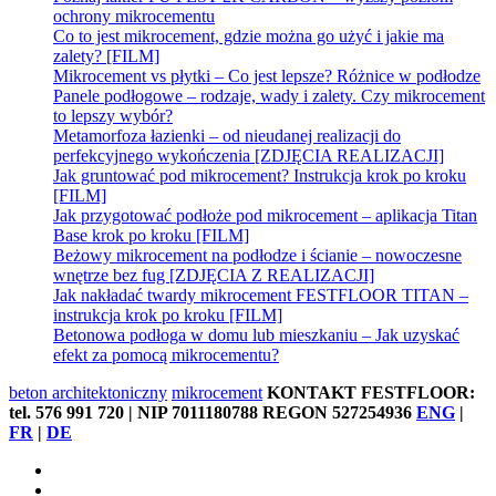
ochrony mikrocementu
Co to jest mikrocement, gdzie można go użyć i jakie ma
zalety? [FILM]
Mikrocement vs płytki – Co jest lepsze? Różnice w podłodze
Panele podłogowe – rodzaje, wady i zalety. Czy mikrocement
to lepszy wybór?
Metamorfoza łazienki – od nieudanej realizacji do
perfekcyjnego wykończenia [ZDJĘCIA REALIZACJI]
Jak gruntować pod mikrocement? Instrukcja krok po kroku
[FILM]
Jak przygotować podłoże pod mikrocement – aplikacja Titan
Base krok po kroku [FILM]
Beżowy mikrocement na podłodze i ścianie – nowoczesne
wnętrze bez fug [ZDJĘCIA Z REALIZACJI]
Jak nakładać twardy mikrocement FESTFLOOR TITAN –
instrukcja krok po kroku [FILM]
Betonowa podłoga w domu lub mieszkaniu – Jak uzyskać
efekt za pomocą mikrocementu?
beton architektoniczny
mikrocement
KONTAKT FESTFLOOR:
tel. 576 991 720 | NIP 7011180788 REGON 527254936
ENG
|
FR
|
DE