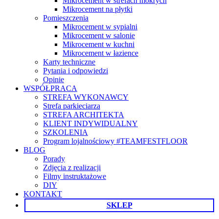
Mikrocement w strefach mokrych
Mikrocement na płytki
Pomieszczenia
Mikrocement w sypialni
Mikrocement w salonie
Mikrocement w kuchni
Mikrocement w łazience
Karty techniczne
Pytania i odpowiedzi
Opinie
WSPÓŁPRACA
STREFA WYKONAWCY
Strefa parkieciarza
STREFA ARCHITEKTA
KLIENT INDYWIDUALNY
SZKOLENIA
Program lojalnościowy #TEAMFESTFLOOR
BLOG
Porady
Zdjęcia z realizacji
Filmy instruktażowe
DIY
KONTAKT
SKLEP