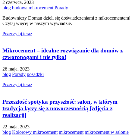
2 czerwca, 2023
blog
budowa
mikrocement
Porady
Budowniczy Doman dzieli się doświadczeniami z mikrocementem!
Czytaj więcej w naszym wywiadzie.
Przeczytaj teraz
Mikrocement – idealne rozwiązanie dla domów z
czworonogami i nie tylko!
26 maja, 2023
blog
Porady
posadzki
Przeczytaj teraz
Przeszłość spotyka przyszłość: salon, w którym
tradycja łączy się z nowoczesnością [zdjęcia z
realizacji]
22 maja, 2023
blog
Kolorowy mikrocement
mikrocement
mikrocement w salonie