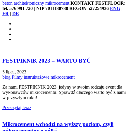
beton architektoniczny
mikrocement
KONTAKT FESTFLOOR:
tel. 576 991 720 | NIP 7011180788 REGON 527254936
ENG
|
FR
|
DE
FESTPIKNIK 2023 – WARTO BYĆ
5 lipca, 2023
blog
Filmy instruktażowe
mikrocement
Za nami FESTPIKNIK 2023, jedyny w swoim rodzaju event dla
wykonawców mikrocementu! Sprawdź dlaczego warto być z nami
w przyszłym roku!
Przeczytaj teraz
Mikrocement wchodzi na wyższy poziom, czyli
mikrocementowe półki