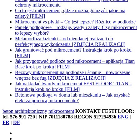
ochrony mikrocementu
Co to jest mikrocement, gdzie można go użyć i jakie ma
zalety? [FILM]
Mikrocement vs płytki – Co jest lepsze? Różnice w podłodze
Panele podłogowe – rodzaje, wady i zalety. Czy mikrocement
to lepszy wybór?
Metamorfoza łazienki – od nieudanej realizacji do
perfekcyjnego wykończenia [ZDJĘCIA REALIZACJI]
Jak gruntować pod mikrocement? Instrukcja krok po kroku
[FILM]
Jak przygotować podłoże pod mikrocement – aplikacja Titan
Base krok po kroku [FILM]
Beżowy mikrocement na podłodze i ścianie – nowoczesne
wnętrze bez fug [ZDJĘCIA Z REALIZACJI]
Jak nakładać twardy mikrocement FESTFLOOR TITAN –
instrukcja krok po kroku [FILM]
Betonowa podłoga w domu lub mieszkaniu – Jak uzyskać
efekt za pomocą mikrocementu?
beton architektoniczny
mikrocement
KONTAKT FESTFLOOR:
tel. 576 991 720 | NIP 7011180788 REGON 527254936
ENG
|
FR
|
DE