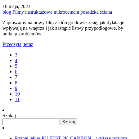
10 maja, 2023
blog
Filmy instruktażowe
mikrocement
posadzka
ściana
Zapraszamy na nowy film z którego dowiesz się, jak dylatacje
wpływają na wnętrza i jak zastąpić listwy przypodłogowe, by
uniknąć problemów.
Przeczytaj teraz
3
4
5
6
7
8
9
10
11
Szukaj
Szukaj
Poznaj lakier PU FEST 2K CARBON – wyższy poziom