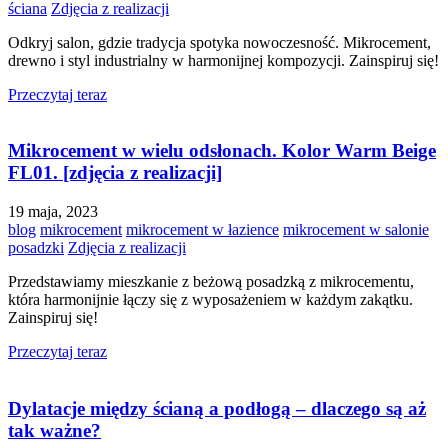
ściana
Zdjęcia z realizacji
Odkryj salon, gdzie tradycja spotyka nowoczesność. Mikrocement,
drewno i styl industrialny w harmonijnej kompozycji. Zainspiruj się!
Przeczytaj teraz
Mikrocement w wielu odsłonach. Kolor Warm Beige
FL01. [zdjęcia z realizacji]
19 maja, 2023
blog
mikrocement
mikrocement w łazience
mikrocement w salonie
posadzki
Zdjęcia z realizacji
Przedstawiamy mieszkanie z beżową posadzką z mikrocementu,
która harmonijnie łączy się z wyposażeniem w każdym zakątku.
Zainspiruj się!
Przeczytaj teraz
Dylatacje między ścianą a podłogą – dlaczego są aż
tak ważne?