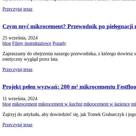
Przeczytaj teraz
Czym myć mikrocement? Przewodnik po pielęgnacji
25 września, 2024
blog
Filmy instruktażowe
Porady
Zapraszamy do obejrzenia naszego przewodnika, z którego dowiesz s
estetyczny wygląd przez lata.
Przeczytaj teraz
Projekt pełen wyzwań: 200 m² mikrocementu Festfloo
11 września, 2024
blog
mikrocement
mikrocement w kuchni
mikrocement w łazience
mi
Zajrzyj do artykułu, aby dowiedzieć się, jak Tomek Grabarczyk i je
Przeczytaj teraz