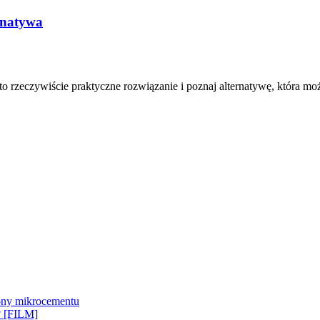
rnatywa
 rzeczywiście praktyczne rozwiązanie i poznaj alternatywę, która może
ny mikrocementu
y? [FILM]