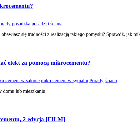
ikrocementu?
orady
posadzka
posadzki
ściana
e obawiasz się trudności z realizacją takiego pomysłu? Sprawdź, jak m
kać efekt za pomocą mikrocementu?
krocement w salonie
mikrocement w sypialni
Porady
ściana
 w domu lub mieszkaniu.
mentu, 2 edycja [FILM]