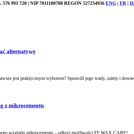
76 991 720 | NIP 7011180788 REGON 527254936
ENG
|
FR
|
D
ać alternatywę
 zawsze jest praktycznym wyborem? Sprawdź jego wady, zalety i dowied
g z mikrocementu
ralnego wyglądu mikrocementu – odkryj możliwości FF WAX CARE!