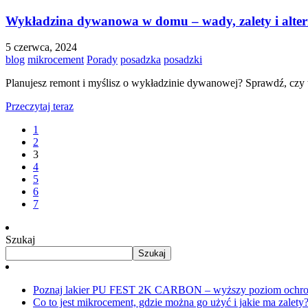
Wykładzina dywanowa w domu – wady, zalety i alte
5 czerwca, 2024
blog
mikrocement
Porady
posadzka
posadzki
Planujesz remont i myślisz o wykładzinie dywanowej? Sprawdź, czy to
Przeczytaj teraz
1
2
3
4
5
6
7
Szukaj
Szukaj
Poznaj lakier PU FEST 2K CARBON – wyższy poziom ochro
Co to jest mikrocement, gdzie można go użyć i jakie ma zalet