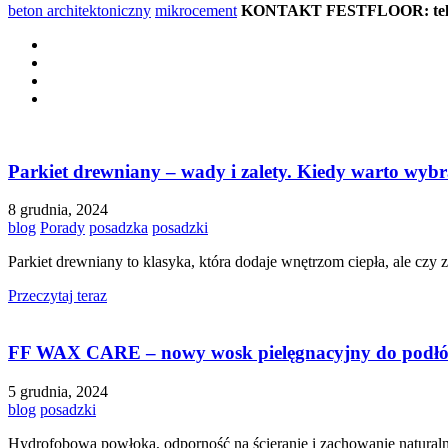
beton architektoniczny
mikrocement
KONTAKT FESTFLOOR: tel. 5
Parkiet drewniany – wady i zalety. Kiedy warto wybr
8 grudnia, 2024
blog
Porady
posadzka
posadzki
Parkiet drewniany to klasyka, która dodaje wnętrzom ciepła, ale czy
Przeczytaj teraz
FF WAX CARE – nowy wosk pielęgnacyjny do podłó
5 grudnia, 2024
blog
posadzki
Hydrofobowa powłoka, odporność na ścieranie i zachowanie natu