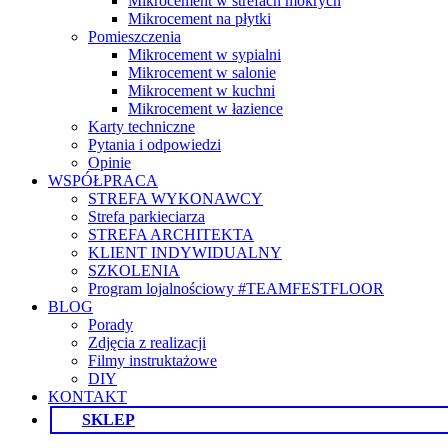
Mikrocement w strefach mokrych
Mikrocement na płytki
Pomieszczenia
Mikrocement w sypialni
Mikrocement w salonie
Mikrocement w kuchni
Mikrocement w łazience
Karty techniczne
Pytania i odpowiedzi
Opinie
WSPÓŁPRACA
STREFA WYKONAWCY
Strefa parkieciarza
STREFA ARCHITEKTA
KLIENT INDYWIDUALNY
SZKOLENIA
Program lojalnościowy #TEAMFESTFLOOR
BLOG
Porady
Zdjęcia z realizacji
Filmy instruktażowe
DIY
KONTAKT
SKLEP