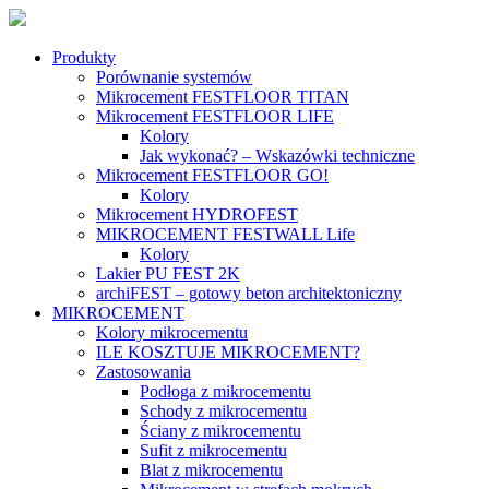
Produkty
Porównanie systemów
Mikrocement FESTFLOOR TITAN
Mikrocement FESTFLOOR LIFE
Kolory
Jak wykonać? – Wskazówki techniczne
Mikrocement FESTFLOOR GO!
Kolory
Mikrocement HYDROFEST
MIKROCEMENT FESTWALL Life
Kolory
Lakier PU FEST 2K
archiFEST – gotowy beton architektoniczny
MIKROCEMENT
Kolory mikrocementu
ILE KOSZTUJE MIKROCEMENT?
Zastosowania
Podłoga z mikrocementu
Schody z mikrocementu
Ściany z mikrocementu
Sufit z mikrocementu
Blat z mikrocementu