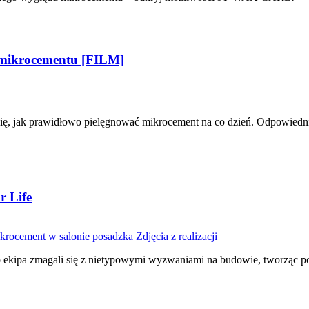
 mikrocementu [FILM]
ię, jak prawidłowo pielęgnować mikrocement na co dzień. Odpowiedni
r Life
krocement w salonie
posadzka
Zdjęcia z realizacji
go ekipa zmagali się z nietypowymi wyzwaniami na budowie, tworząc p