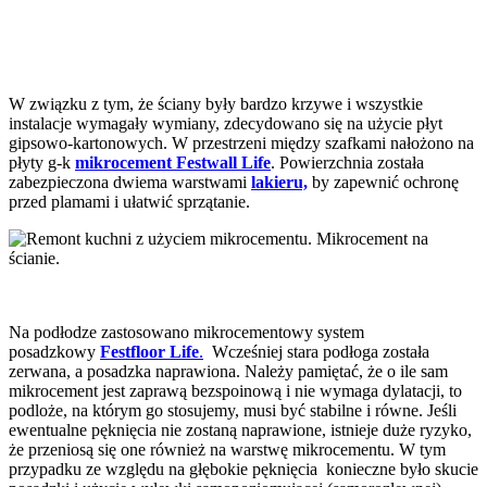
W związku z tym, że ściany były bardzo krzywe i wszystkie
instalacje wymagały wymiany, zdecydowano się na użycie płyt
gipsowo-kartonowych. W przestrzeni między szafkami nałożono na
płyty g-k
mikrocement Festwall Life
. Powierzchnia została
zabezpieczona dwiema warstwami
lakieru,
by zapewnić ochronę
przed plamami i ułatwić sprzątanie.
Na podłodze zastosowano mikrocementowy system
posadzkowy
Festfloor Life
.
Wcześniej stara podłoga została
zerwana, a posadzka naprawiona. Należy pamiętać, że o ile sam
mikrocement jest zaprawą bezspoinową i nie wymaga dylatacji, to
podloże, na którym go stosujemy, musi być stabilne i równe. Jeśli
ewentualne pęknięcia nie zostaną naprawione, istnieje duże ryzyko,
że przeniosą się one również na warstwę mikrocementu. W tym
przypadku ze względu na głębokie pęknięcia konieczne było skucie