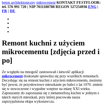
beton architektoniczny
mikrocement
KONTAKT FESTFLOOR:
tel. 576 991 720 | NIP 7011180788 REGON 527254936
ENG
|
FR
|
DE
Remont kuchni z użyciem
mikrocementu [zdjęcia przed i
po]
Ze względu na mnogość zastosowań i łatwość aplikacji
mikrocement
doskonale sprawdza się przy wszelkich remontach.
Decydując się na remont kuchni z użyciem mikrocementu, możemy
być pewni, że przysłowiowe mieszkanie po babci z lat 1970. zmieni
się w nowoczesne i wygodne wnętrze na miarę XXI wieku.
Zapraszamy do zapoznania się z metamorfozą kuchni w jednym z
takich starych mieszkań, przy której pracowała nasza
zaprzyjaźniona ekipa wykonawcza.