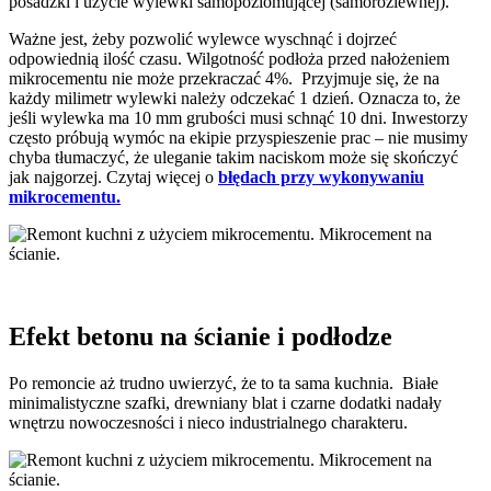
posadzki i użycie wylewki samopoziomującej (samorozlewnej).
Ważne jest, żeby pozwolić wylewce wyschnąć i dojrzeć
odpowiednią ilość czasu. Wilgotność podłoża przed nałożeniem
mikrocementu nie może przekraczać 4%. Przyjmuje się, że na
każdy milimetr wylewki należy odczekać 1 dzień. Oznacza to, że
jeśli wylewka ma 10 mm grubości musi schnąć 10 dni. Inwestorzy
często próbują wymóc na ekipie przyspieszenie prac – nie musimy
chyba tłumaczyć, że uleganie takim naciskom może się skończyć
jak najgorzej. Czytaj więcej o
błędach przy wykonywaniu
mikrocementu.
Efekt betonu na ścianie i podłodze
Po remoncie aż trudno uwierzyć, że to ta sama kuchnia. Białe
minimalistyczne szafki, drewniany blat i czarne dodatki nadały
wnętrzu nowoczesności i nieco industrialnego charakteru.