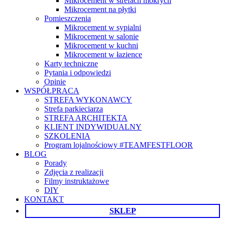
Mikrocement w strefach mokrych
Mikrocement na płytki
Pomieszczenia
Mikrocement w sypialni
Mikrocement w salonie
Mikrocement w kuchni
Mikrocement w łazience
Karty techniczne
Pytania i odpowiedzi
Opinie
WSPÓŁPRACA
STREFA WYKONAWCY
Strefa parkieciarza
STREFA ARCHITEKTA
KLIENT INDYWIDUALNY
SZKOLENIA
Program lojalnościowy #TEAMFESTFLOOR
BLOG
Porady
Zdjęcia z realizacji
Filmy instruktażowe
DIY
KONTAKT
SKLEP