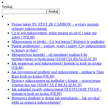
Szukaj
Szukaj
Poznaj lakier PU FEST 2K CARBON – wyższy poziom
ochrony mikrocementu
Co to jest mikrocement, gdzie można go użyć i jakie ma
zalety? [FILM]
Mikrocement vs płytki – Co jest lepsze? Różnice w podłodze
Panele podłogowe – rodzaje, wady i zalety. Czy mikrocement
to lepszy wybór?
Metamorfoza łazienki – od nieudanej realizacji do
perfekcyjnego wykończenia [ZDJĘCIA REALIZACJI]
Jak gruntować pod mikrocement? Instrukcja krok po kroku
[FILM]
Jak przygotować podłoże pod mikrocement – aplikacja Titan
Base krok po kroku [FILM]
Beżowy mikrocement na podłodze i ścianie – nowoczesne
wnętrze bez fug [ZDJĘCIA Z REALIZACJI]
Jak nakładać twardy mikrocement FESTFLOOR TITAN –
instrukcja krok po kroku [FILM]
Betonowa podłoga w domu lub mieszkaniu – Jak uzyskać
efekt za pomocą mikrocementu?