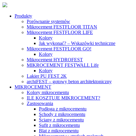
Produkty
Porównanie systemów
Mikrocement FESTFLOOR TITAN
Mikrocement FESTFLOOR LIFE
Kolory
Jak wykonać? – Wskazówki techniczne
Mikrocement FESTFLOOR GO!
Kolory
Mikrocement HYDROFEST
MIKROCEMENT FESTWALL Life
Kolory
Lakier PU FEST 2K
archiFEST – gotowy beton architektoniczny
MIKROCEMENT
Kolory mikrocementu
ILE KOSZTUJE MIKROCEMENT?
Zastosowania
Podłoga z mikrocementu
Schody z mikrocementu
Ściany z mikrocementu
Sufit z mikrocementu
Blat z mikrocementu