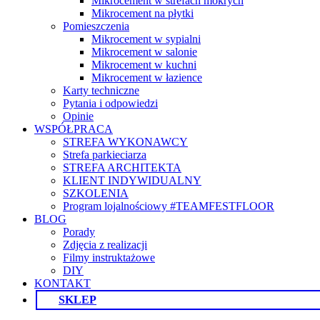
Mikrocement w strefach mokrych
Mikrocement na płytki
Pomieszczenia
Mikrocement w sypialni
Mikrocement w salonie
Mikrocement w kuchni
Mikrocement w łazience
Karty techniczne
Pytania i odpowiedzi
Opinie
WSPÓŁPRACA
STREFA WYKONAWCY
Strefa parkieciarza
STREFA ARCHITEKTA
KLIENT INDYWIDUALNY
SZKOLENIA
Program lojalnościowy #TEAMFESTFLOOR
BLOG
Porady
Zdjęcia z realizacji
Filmy instruktażowe
DIY
KONTAKT
SKLEP