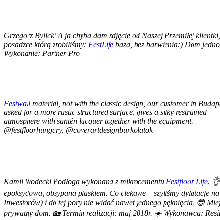
Grzegorz Bylicki A ja chyba dam zdjęcie od Naszej Przemiłej klientki
posadzce którą zrobiliśmy:
FestLife
baza, bez barwienia:) Dom jedno
Wykonanie: Partner Pro
Festwall
material, not with the classic design, our customer in Budap
asked for a more rustic structured surface, gives a silky restrained
atmosphere with santén lacquer together with the equipment.
@festfloorhungary, @coverartdesignburkolatok
Kamil Wodecki Podłoga wykonana z mikrocementu
Festfloor Life.
👌 
epoksydowa, obsypana piaskiem. Co ciekawe – szyliśmy dylatacje na 
Inwestorów) i do tej pory nie widać nawet jednego pęknięcia. 😎 Miej
prywatny dom. 🏡 Termin realizacji: maj 2018r. ☀️ Wykonawca: Resin