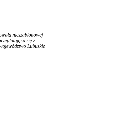
owała nieszablonowej
zeplatająca się z
, województwo Lubuskie