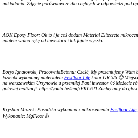
nakładania. Zdjęcie porównawcze dla chętnych w odpowiedzi pod o
AOK Epoxy Floor: Ok to i ja coś dodam Materiał Elitecrete mikroce
miałem wolna rękę od inwestora i tak fajnie wyszło.
Borys Ignatowski, PracowniaBetonu: Cześć, My prezentujemy Wam bia
łazienki wykonanej materiałem
Festfloor Life
kolor GR 5/6 🙂 Miejsce 
na warszawskim Ursynowie u przemiłej Pani inwestor 🙂 Możecie rów
gotowej realizacji. https://youtu.be/iemfzVKC6TI Zachęcamy do gło
Krystian Mrozek: Posadzka wykonana z mikrocementu
Festfloor Life
Wykonanie: MgFloor👍