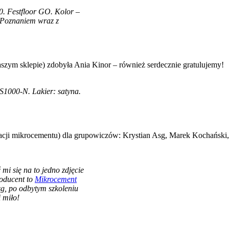
. Festfloor GO. Kolor –
 Poznaniem wraz z
aszym sklepie) zdobyła Ania Kinor – również serdecznie gratulujemy!
1000-N. Lakier: satyna.
acji mikrocementu) dla grupowiczów: Krystian Asg, Marek Kochański,
mi się na to jedno zdjęcie
roducent to
Mikrocement
sg, po odbytym szkoleniu
i miło!