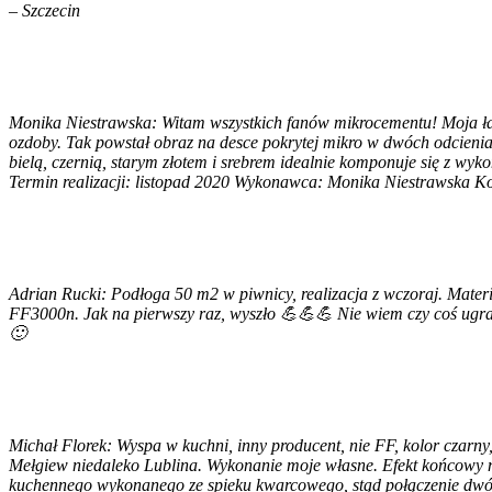
– Szczecin
Monika Niestrawska: Witam wszystkich fanów mikrocementu! Moja ł
ozdoby. Tak powstał obraz na desce pokrytej mikro w dwóch odcienia
bielą, czernią, starym złotem i srebrem idealnie komponuje się z w
Termin realizacji: listopad 2020 Wykonawca: Monika Niestrawska Kocha
Adrian Rucki: Podłoga 50 m2 w piwnicy, realizacja z wczoraj. Mater
FF3000n. Jak na pierwszy raz, wyszło 💪💪💪 Nie wiem czy coś ugra
🙂
Michał Florek: Wyspa w kuchni, inny producent, nie FF, kolor czarn
Mełgiew niedaleko Lublina. Wykonanie moje własne. Efekt końcowy 
kuchennego wykonanego ze spieku kwarcowego, stąd połączenie dwó