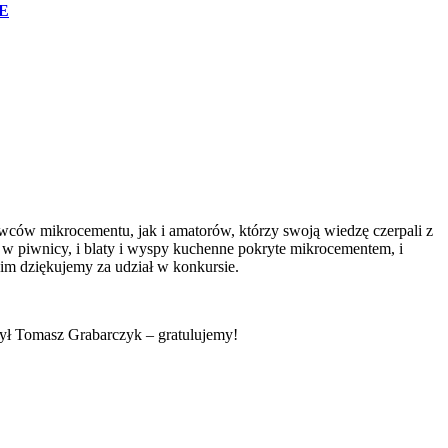
E
wców mikrocementu, jak i amatorów, którzy swoją wiedzę czerpali z
ga w piwnicy, i blaty i wyspy kuchenne pokryte mikrocementem, i
m dziękujemy za udział w konkursie.
ył Tomasz Grabarczyk – gratulujemy!