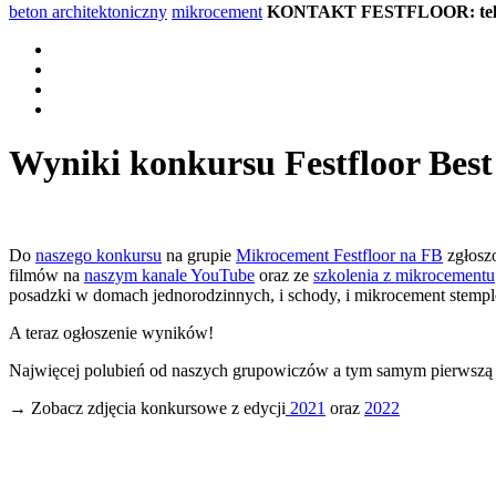
beton architektoniczny
mikrocement
KONTAKT FESTFLOOR: tel. 5
Wyniki konkursu Festfloor Bes
Do
naszego konkursu
na grupie
Mikrocement Festfloor na FB
zgłoszo
filmów na
naszym kanale YouTube
oraz ze
szkolenia z mikrocementu
posadzki w domach jednorodzinnych, i schody, i mikrocement stemp
A teraz ogłoszenie wyników!
Najwięcej polubień od naszych grupowiczów a tym samym pierwszą 
→ Zobacz zdjęcia konkursowe z edycji
2021
oraz
2022