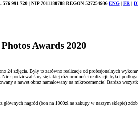
76 991 720 | NIP 7011180788 REGON 527254936
ENG
|
FR
|
D
t Photos Awards 2020
no 24 zdjęcia. Były to zarówno realizacje od profesjonalnych wykona
. Nie spodziewaliśmy się takiej różnorodności realizacji: była i podło
lowany a nawet obraz namalowany na mikrocemencie! Bardzo wszystki
z głównych nagród (bon na 1000zł na zakupy w naszym sklepie) zdob