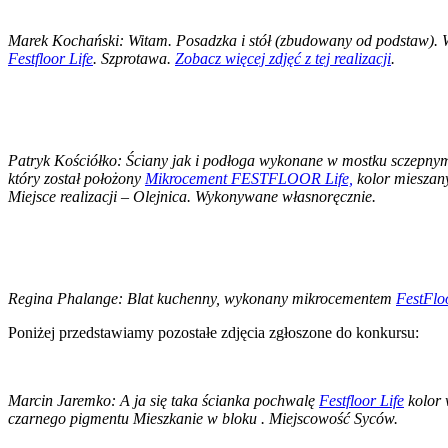
Marek Kochański: Witam. Posadzka i stół (zbudowany od podstaw). W
Festfloor Life
. Szprotawa.
Zobacz więcej zdjęć z tej realizacji
.
Patryk Kościółko: Ściany jak i podłoga wykonane w mostku sczepnym
który został położony
Mikrocement FESTFLOOR Life,
kolor mieszan
Miejsce realizacji – Olejnica. Wykonywane własnoręcznie.
Regina Phalange: Blat kuchenny, wykonany mikrocementem
FestFloo
Poniżej przedstawiamy pozostałe zdjęcia zgłoszone do konkursu:
Marcin Jaremko: A ja się taka ścianka pochwalę
Festfloor Life
kolor 
czarnego pigmentu Mieszkanie w bloku . Miejscowość Syców.