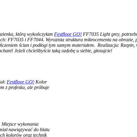
azienka, którą wykończyłam
Festfloor GO!
FF7035 Light grey, potrzeb
ch: FF7035 i FF7044. Wyrazista struktura mikrocementu na obrazie, pr
ykończeniem ścian i podłogi tym samym materiałem. Realizacja: Rzepin
ni! Jeżeli chcielibyście taką ozdobę u siebie, głosujcie!
iał:
Festfloor GO!
Kolor
m z profeska, ale próbuje
y, Miejsce wykonania
miał nawiązywać do blatu
ch kolorów oraz technik