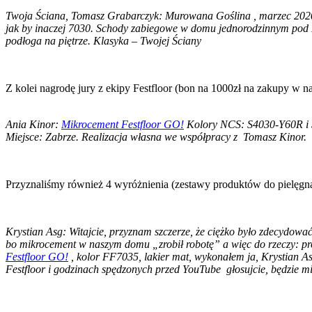
Twoja Ściana, Tomasz Grabarczyk: Murowana Goślina , marzec 2020
jak by inaczej 7030. Schody zabiegowe w domu jednorodzinnym pod
podłoga na piętrze. Klasyka – Twojej Ściany
Z kolei nagrodę jury z ekipy Festfloor (bon na 1000zł na zakupy w n
Ania Kinor:
Mikrocement Festfloor GO!
Kolory NCS: S4030-Y60R i S
Miejsce: Zabrze. Realizacja własna we współpracy z Tomasz Kinor.
Przyznaliśmy również 4 wyróżnienia (zestawy produktów do pielęgn
Krystian Asg: Witajcie, przyznam szczerze, że ciężko było zdecydować 
bo mikrocement w naszym domu „zrobił robotę” a więc do rzeczy: p
Festfloor GO!
, kolor FF7035, lakier mat, wykonałem ja, Krystian A
Festfloor i godzinach spędzonych przed YouTube głosujcie, będzie m