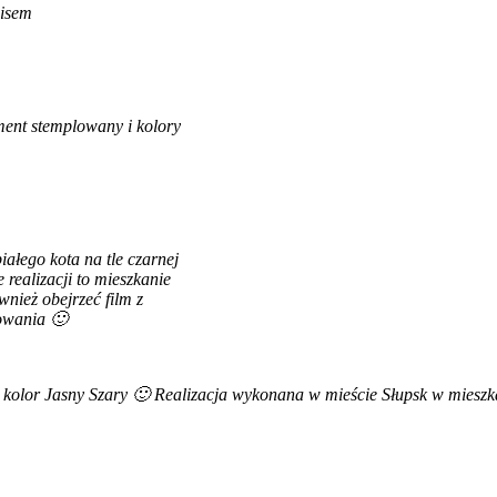
pisem
ment stemplowany i kolory
łego kota na tle czarnej
realizacji to mieszkanie
nież obejrzeć film z
sowania 🙂
, kolor Jasny Szary 🙂 Realizacja wykonana w mieście Słupsk w mies