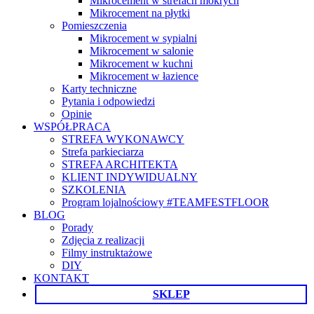
Mikrocement w strefach mokrych
Mikrocement na płytki
Pomieszczenia
Mikrocement w sypialni
Mikrocement w salonie
Mikrocement w kuchni
Mikrocement w łazience
Karty techniczne
Pytania i odpowiedzi
Opinie
WSPÓŁPRACA
STREFA WYKONAWCY
Strefa parkieciarza
STREFA ARCHITEKTA
KLIENT INDYWIDUALNY
SZKOLENIA
Program lojalnościowy #TEAMFESTFLOOR
BLOG
Porady
Zdjęcia z realizacji
Filmy instruktażowe
DIY
KONTAKT
SKLEP