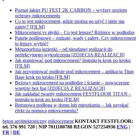
Poznaj lakier PU FEST 2K CARBON – wyższy poziom
ochrony mikrocementu
Co to jest mikrocement, gdzie można go użyć i jakie ma
zalety? [FILM]
Mikrocement vs płytki – Co jest lepsze? Różnice w podłodze
Panele podłogowe – rodzaje, wady i zalety. Czy mikrocement
to lepszy wybór?
Metamorfoza łazienki – od nieudanej realizacji do
perfekcyjnego wykończenia [ZDJĘCIA REALIZACJI]
Jak gruntować pod mikrocement? Instrukcja krok po kroku
[FILM]
Jak przygotować podłoże pod mikrocement – aplikacja Titan
Base krok po kroku [FILM]
Beżowy mikrocement na podłodze i ścianie – nowoczesne
wnętrze bez fug [ZDJĘCIA Z REALIZACJI]
Jak nakładać twardy mikrocement FESTFLOOR TITAN –
instrukcja krok po kroku [FILM]
Betonowa podłoga w domu lub mieszkaniu – Jak uzyskać
efekt za pomocą mikrocementu?
beton architektoniczny
mikrocement
KONTAKT FESTFLOOR:
tel. 576 991 720 | NIP 7011180788 REGON 527254936
ENG
|
FR
|
DE