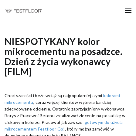
NIESPOTYKANY kolor
mikrocementu na posadzce.
Dzień z życia wykonawcy
[FILM]
Choć szarości i beże wciąż są najpopularniejszymi
kolorami
mikrocementu
, coraz więcej klientów wybiera bardziej
zdecydowane odcienie. Ostatnio zaprzyjaźniony wykonawca
Borys z Pracowni Betonu zrealizował zlecenie na posadzkę w
ciekawym kolorze. Pracował jak zawsze
gotowym do użycia
mikrocementem Festfloor Go!
, który można zamówić w
dowolnym odcieniu z palety RAL i NCS.