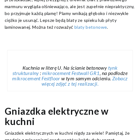
marmuru wygląda olśniewająco, ale jest zupełnie niepraktyczny,
bo przyjmuje każdą plamę! Plamy wnikają głęboko i niezwykle
ciężko je usunąć. Lepsze będą blaty ze spieku lub płyty
laminowanej. Można też rozważyć
blaty betonowe
.
Kuchnia w literę U. Na ścianie betonowy
tynk
strukturalny
:
mikrocement Festwall GR1
, na podłodze
mikrocement Festfloor
w tym samym odcieniu.
Zobacz
więcej zdjęć z tej realizacji.
Gniazdka elektryczne w
kuchni
Gniazdek elektrycznych w kuchni nigdy za wiele! Pamiętaj, że
zgodnie z zaleceniami producentów każdy duży sprzęt