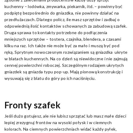
kuchenny – lodówka, zmywarka, piekarnik, itd. – powinny być
podpiętę bezpośrednio do gniazdka, nie powinny działać na
przedłużaczach. Dlatego policz, ile masz sprzętów i zadbaj o
odpowiednią ilość kontaktów schowanych za zabudową szafek.
Druga sprawa to kontakty potrzebne do podłączenia
mniejszych sprzętów – tostera, czajnika, blendera, a czasami
kilku na raz. Ich także nie może być za mało i muszą być pod
ręką. Sprytnym nowoczesnym rozwiązaniem są gniazdka ukryte
w blatach kuchennych. Na co dzień są niewidoczne i nie zajmują
cennej powierzchni roboczej. Szczególnym rodzajem ukrytych
gniazdek są gniazda typu pop-up. Mają pionową konstrukcję i
wysuwają się z blatu do góry po ich naciśnięciu.
Fronty szafek
Jeśli dużo gotujesz, ale nie lubisz sprzątać lub masz małe dzieci
lepiej zrezygnuj frontów na wysoki połysk i w ciemnych
kolorach. Na ciemnych powierzchniach widać każdy pyłek,