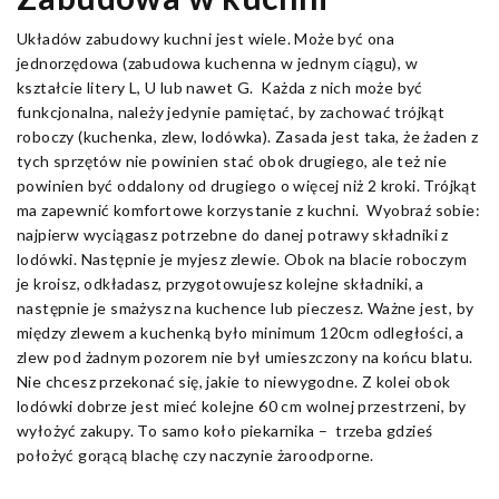
Układów zabudowy kuchni jest wiele. Może być ona
jednorzędowa (zabudowa kuchenna w jednym ciągu), w
kształcie litery L, U lub nawet G. Każda z nich może być
funkcjonalna, należy jedynie pamiętać, by zachować trójkąt
roboczy (kuchenka, zlew, lodówka). Zasada jest taka, że żaden z
tych sprzętów nie powinien stać obok drugiego, ale też nie
powinien być oddalony od drugiego o więcej niż 2 kroki. Trójkąt
ma zapewnić komfortowe korzystanie z kuchni. Wyobraź sobie:
najpierw wyciągasz potrzebne do danej potrawy składniki z
lodówki. Następnie je myjesz zlewie. Obok na blacie roboczym
je kroisz, odkładasz, przygotowujesz kolejne składniki, a
następnie je smażysz na kuchence lub pieczesz. Ważne jest, by
między zlewem a kuchenką było minimum 120cm odległości, a
zlew pod żadnym pozorem nie był umieszczony na końcu blatu.
Nie chcesz przekonać się, jakie to niewygodne. Z kolei obok
lodówki dobrze jest mieć kolejne 60 cm wolnej przestrzeni, by
wyłożyć zakupy. To samo koło piekarnika – trzeba gdzieś
położyć gorącą blachę czy naczynie żaroodporne.