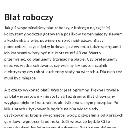
Blat roboczy
Jak już wspominaliśmy blat roboczy, z którego najczęściej
korzystamy podczas gotowania posiłków to ten między zlewem
a kuchenką, a więc powinien on być najdłuższy. Blaty
pomocnicze, czyli między lodówką a zlewem, a także sprzętami i
ich krańcami winny być nie krótsze niż 40 cm. Warto
przemyśleć, co planujemy trzymać na blacie. Czy preferujemy
mieć wszystko schowane, czy wolimy, by toster, czajnik
elektryczny czy robot kuchenny stały na wierzchu. Dla nich też
musi być miejsce.
A z czego wykonać blat? Wybór jest ogromny. Piękne i trwałe
są blaty granitowe – niestety są też drogie. Blat drewniany
wygląda pięknie i naturalnie, ale tylko na samym początku. Po
kilku latach użytkowania będzie na nim widać ślady
użytkowania: krople wyschniętej wody, przypalenia od gorących
garnków, wgniecenia od noża. Jeśli wiesz, że będzie Ci to
przeszkadzać, lepiej zrezygnuj z drewna. Blat z prawdziwego