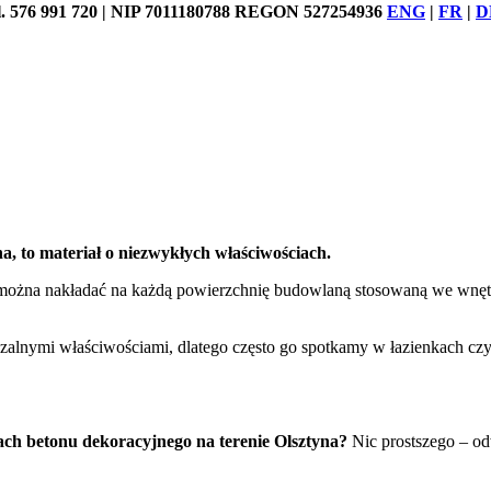
76 991 720 | NIP 7011180788 REGON 527254936
ENG
|
FR
|
D
a, to materiał o niezwykłych właściwościach.
 można nakładać na każdą powierzchnię budowlaną stosowaną we wnętrz
zczalnymi właściwościami, dlatego często go spotkamy w łazienkach 
h betonu dekoracyjnego na terenie Olsztyna?
Nic prostszego – od