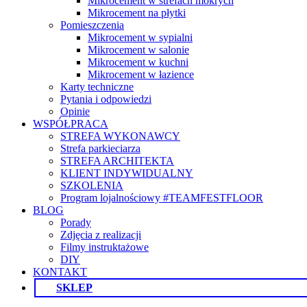
Mikrocement w strefach mokrych
Mikrocement na płytki
Pomieszczenia
Mikrocement w sypialni
Mikrocement w salonie
Mikrocement w kuchni
Mikrocement w łazience
Karty techniczne
Pytania i odpowiedzi
Opinie
WSPÓŁPRACA
STREFA WYKONAWCY
Strefa parkieciarza
STREFA ARCHITEKTA
KLIENT INDYWIDUALNY
SZKOLENIA
Program lojalnościowy #TEAMFESTFLOOR
BLOG
Porady
Zdjęcia z realizacji
Filmy instruktażowe
DIY
KONTAKT
SKLEP