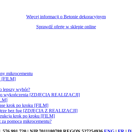
Więcej informacji o Betonie dekoracyjnym
Sprawdź ofertę w sklepie online
ny mikrocementu
y? [FILM]
to lepszy wybór?
yjnego wykończenia [ZDJĘCIA REALIZACJI]
ILM]
Base krok po kroku [FILM]
nętrze bez fug [ZDJĘCIA Z REALIZACJI]
ukcja krok po kroku [FILM]
t za pomocą mikrocementu?
76 991 720 | NIP 7011180788 REGON 527254936
ENG
|
FR
|
D