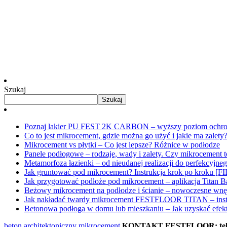
Szukaj
Szukaj
Poznaj lakier PU FEST 2K CARBON – wyższy poziom ochro
Co to jest mikrocement, gdzie można go użyć i jakie ma zalet
Mikrocement vs płytki – Co jest lepsze? Różnice w podłodze
Panele podłogowe – rodzaje, wady i zalety. Czy mikrocement 
Metamorfoza łazienki – od nieudanej realizacji do perfekc
Jak gruntować pod mikrocement? Instrukcja krok po kroku [F
Jak przygotować podłoże pod mikrocement – aplikacja Titan 
Beżowy mikrocement na podłodze i ścianie – nowoczesne w
Jak nakładać twardy mikrocement FESTFLOOR TITAN – instr
Betonowa podłoga w domu lub mieszkaniu – Jak uzyskać efek
beton architektoniczny
mikrocement
KONTAKT FESTFLOOR: tel. 5