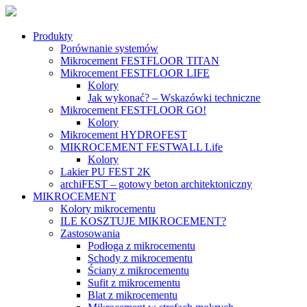
Produkty
Porównanie systemów
Mikrocement FESTFLOOR TITAN
Mikrocement FESTFLOOR LIFE
Kolory
Jak wykonać? – Wskazówki techniczne
Mikrocement FESTFLOOR GO!
Kolory
Mikrocement HYDROFEST
MIKROCEMENT FESTWALL Life
Kolory
Lakier PU FEST 2K
archiFEST – gotowy beton architektoniczny
MIKROCEMENT
Kolory mikrocementu
ILE KOSZTUJE MIKROCEMENT?
Zastosowania
Podłoga z mikrocementu
Schody z mikrocementu
Ściany z mikrocementu
Sufit z mikrocementu
Blat z mikrocementu