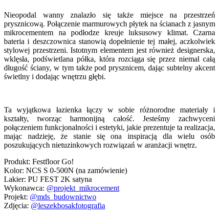
Nieopodal wanny znalazło się także miejsce na przestrzeń
prysznicową. Połączenie marmurowych płytek na ścianach z jasnym
mikrocementem na podłodze kreuje luksusowy klimat. Czarna
bateria i deszczownica stanowią dopełnienie tej małej, aczkolwiek
stylowej przestrzeni. Istotnym elementem jest również designerska,
wklęsła, podświetlana półka, która rozciąga się przez niemal całą
długość ściany, w tym także pod prysznicem, dając subtelny akcent
świetlny i dodając wnętrzu głębi.
Ta wyjątkowa łazienka łączy w sobie różnorodne materiały i
kształty, tworząc harmonijną całość. Jesteśmy zachwyceni
połączeniem funkcjonalności i estetyki, jakie prezentuje ta realizacja,
mając nadzieję, że stanie się ona inspiracją dla wielu osób
poszukujących nietuzinkowych rozwiązań w aranżacji wnętrz.
Produkt: Festfloor Go!
Kolor: NCS S 0-500N (na zamówienie)
Lakier: PU FEST 2K satyna
Wykonawca:
@‌projekt_mikrocement
Projekt:
@‌mds_budownictwo
Zdjęcia:
@‌leszekbosakfotografia