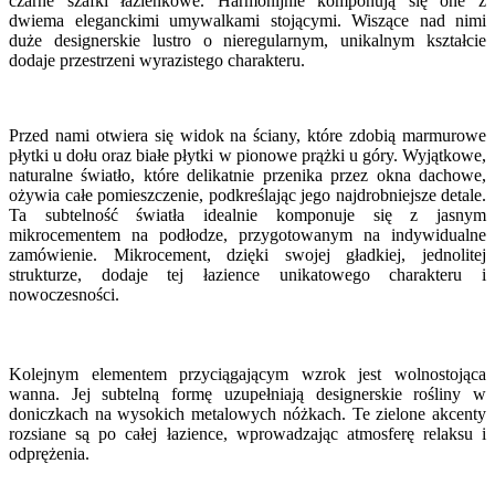
czarne szafki łazienkowe. Harmonijnie komponują się one z
dwiema eleganckimi umywalkami stojącymi. Wiszące nad nimi
duże designerskie lustro o nieregularnym, unikalnym kształcie
dodaje przestrzeni wyrazistego charakteru.
Przed nami otwiera się widok na ściany, które zdobią marmurowe
płytki u dołu oraz białe płytki w pionowe prążki u góry. Wyjątkowe,
naturalne światło, które delikatnie przenika przez okna dachowe,
ożywia całe pomieszczenie, podkreślając jego najdrobniejsze detale.
Ta subtelność światła idealnie komponuje się z jasnym
mikrocementem na podłodze, przygotowanym na indywidualne
zamówienie. Mikrocement, dzięki swojej gładkiej, jednolitej
strukturze, dodaje tej łazience unikatowego charakteru i
nowoczesności.
Kolejnym elementem przyciągającym wzrok jest wolnostojąca
wanna. Jej subtelną formę uzupełniają designerskie rośliny w
doniczkach na wysokich metalowych nóżkach. Te zielone akcenty
rozsiane są po całej łazience, wprowadzając atmosferę relaksu i
odprężenia.