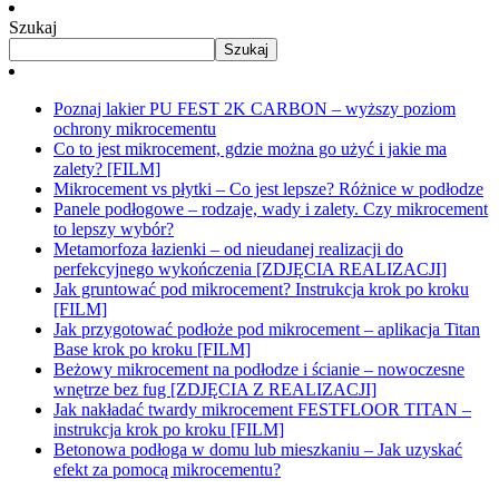
Szukaj
Szukaj
Poznaj lakier PU FEST 2K CARBON – wyższy poziom
ochrony mikrocementu
Co to jest mikrocement, gdzie można go użyć i jakie ma
zalety? [FILM]
Mikrocement vs płytki – Co jest lepsze? Różnice w podłodze
Panele podłogowe – rodzaje, wady i zalety. Czy mikrocement
to lepszy wybór?
Metamorfoza łazienki – od nieudanej realizacji do
perfekcyjnego wykończenia [ZDJĘCIA REALIZACJI]
Jak gruntować pod mikrocement? Instrukcja krok po kroku
[FILM]
Jak przygotować podłoże pod mikrocement – aplikacja Titan
Base krok po kroku [FILM]
Beżowy mikrocement na podłodze i ścianie – nowoczesne
wnętrze bez fug [ZDJĘCIA Z REALIZACJI]
Jak nakładać twardy mikrocement FESTFLOOR TITAN –
instrukcja krok po kroku [FILM]
Betonowa podłoga w domu lub mieszkaniu – Jak uzyskać
efekt za pomocą mikrocementu?