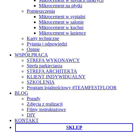
Mikrocement w strefach mokrych
Mikrocement na płytki
Pomieszczenia
Mikrocement w sypialni
Mikrocement w salonie
Mikrocement w kuchni
Mikrocement w łazience
Karty techniczne
Pytania i odpowiedzi
Opinie
WSPÓŁPRACA
STREFA WYKONAWCY
Strefa parkieciarza
STREFA ARCHITEKTA
KLIENT INDYWIDUALNY
SZKOLENIA
Program lojalnościowy #TEAMFESTFLOOR
BLOG
Porady
Zdjęcia z realizacji
Filmy instruktażowe
DIY
KONTAKT
SKLEP