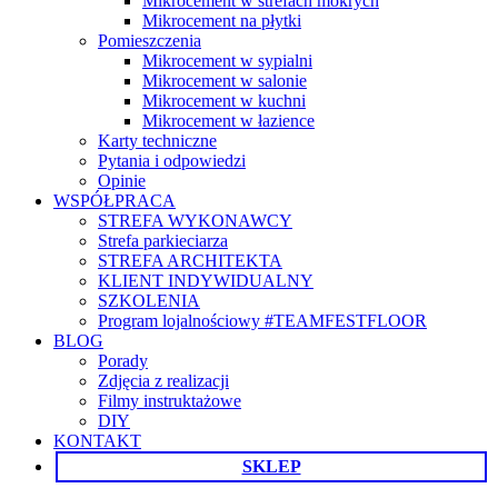
Mikrocement w strefach mokrych
Mikrocement na płytki
Pomieszczenia
Mikrocement w sypialni
Mikrocement w salonie
Mikrocement w kuchni
Mikrocement w łazience
Karty techniczne
Pytania i odpowiedzi
Opinie
WSPÓŁPRACA
STREFA WYKONAWCY
Strefa parkieciarza
STREFA ARCHITEKTA
KLIENT INDYWIDUALNY
SZKOLENIA
Program lojalnościowy #TEAMFESTFLOOR
BLOG
Porady
Zdjęcia z realizacji
Filmy instruktażowe
DIY
KONTAKT
SKLEP