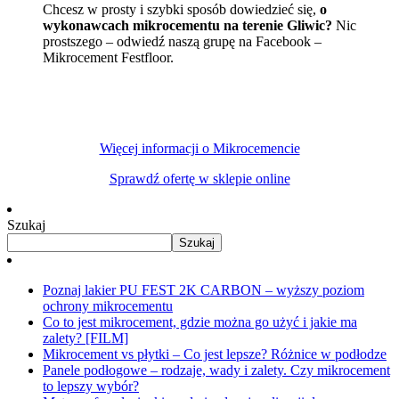
Chcesz w prosty i szybki sposób dowiedzieć się,
o
wykonawcach mikrocementu na terenie Gliwic?
Nic
prostszego – odwiedź naszą grupę na Facebook –
Mikrocement Festfloor.
Więcej informacji o Mikrocemencie
Sprawdź ofertę w sklepie online
Szukaj
Szukaj
Poznaj lakier PU FEST 2K CARBON – wyższy poziom
ochrony mikrocementu
Co to jest mikrocement, gdzie można go użyć i jakie ma
zalety? [FILM]
Mikrocement vs płytki – Co jest lepsze? Różnice w podłodze
Panele podłogowe – rodzaje, wady i zalety. Czy mikrocement
to lepszy wybór?