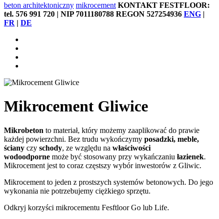
beton architektoniczny
mikrocement
KONTAKT FESTFLOOR:
tel. 576 991 720 | NIP 7011180788 REGON 527254936
ENG
|
FR
|
DE
Mikrocement Gliwice
Mikrobeton
to materiał, który możemy zaaplikować do prawie
każdej powierzchni. Bez trudu wykończymy
posadzki, meble,
ściany
czy
schody
, ze względu na
właściwości
wodoodporne
może być stosowany przy wykańczaniu
łazienek
.
Mikrocement jest to coraz częstszy wybór inwestorów z Gliwic.
Mikrocement to jeden z prostszych systemów betonowych. Do jego
wykonania nie potrzebujemy ciężkiego sprzętu.
Odkryj korzyści mikrocementu Fesftloor Go lub Life.