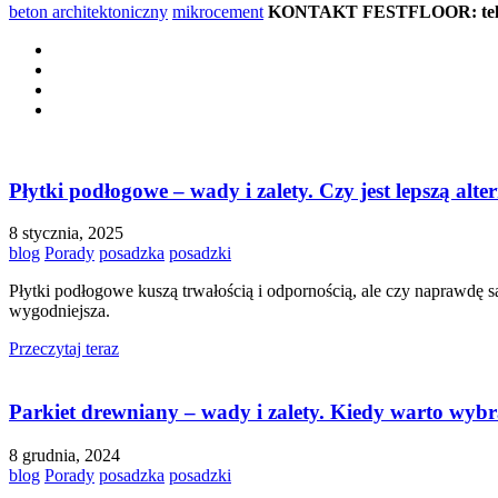
beton architektoniczny
mikrocement
KONTAKT FESTFLOOR: tel. 5
Płytki podłogowe – wady i zalety. Czy jest lepszą alt
8 stycznia, 2025
blog
Porady
posadzka
posadzki
Płytki podłogowe kuszą trwałością i odpornością, ale czy naprawdę s
wygodniejsza.
Przeczytaj teraz
Parkiet drewniany – wady i zalety. Kiedy warto wybr
8 grudnia, 2024
blog
Porady
posadzka
posadzki