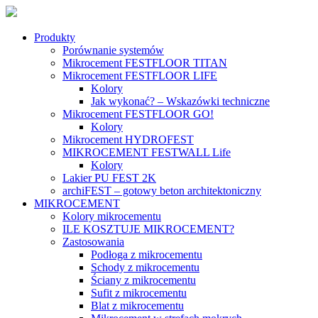
Produkty
Porównanie systemów
Mikrocement FESTFLOOR TITAN
Mikrocement FESTFLOOR LIFE
Kolory
Jak wykonać? – Wskazówki techniczne
Mikrocement FESTFLOOR GO!
Kolory
Mikrocement HYDROFEST
MIKROCEMENT FESTWALL Life
Kolory
Lakier PU FEST 2K
archiFEST – gotowy beton architektoniczny
MIKROCEMENT
Kolory mikrocementu
ILE KOSZTUJE MIKROCEMENT?
Zastosowania
Podłoga z mikrocementu
Schody z mikrocementu
Ściany z mikrocementu
Sufit z mikrocementu
Blat z mikrocementu