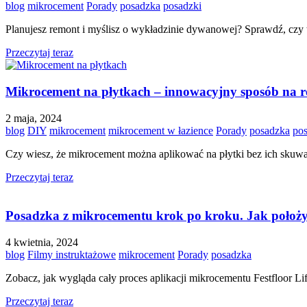
blog
mikrocement
Porady
posadzka
posadzki
Planujesz remont i myślisz o wykładzinie dywanowej? Sprawdź, czy to
Przeczytaj teraz
Mikrocement na płytkach – innowacyjny sposób na 
2 maja, 2024
blog
DIY
mikrocement
mikrocement w łazience
Porady
posadzka
pos
Czy wiesz, że mikrocement można aplikować na płytki bez ich skuwan
Przeczytaj teraz
Posadzka z mikrocementu krok po kroku. Jak położy
4 kwietnia, 2024
blog
Filmy instruktażowe
mikrocement
Porady
posadzka
Zobacz, jak wygląda cały proces aplikacji mikrocementu Festfloor Li
Przeczytaj teraz