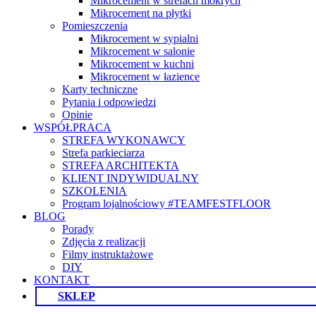
Mikrocement w strefach mokrych
Mikrocement na płytki
Pomieszczenia
Mikrocement w sypialni
Mikrocement w salonie
Mikrocement w kuchni
Mikrocement w łazience
Karty techniczne
Pytania i odpowiedzi
Opinie
WSPÓŁPRACA
STREFA WYKONAWCY
Strefa parkieciarza
STREFA ARCHITEKTA
KLIENT INDYWIDUALNY
SZKOLENIA
Program lojalnościowy #TEAMFESTFLOOR
BLOG
Porady
Zdjęcia z realizacji
Filmy instruktażowe
DIY
KONTAKT
SKLEP