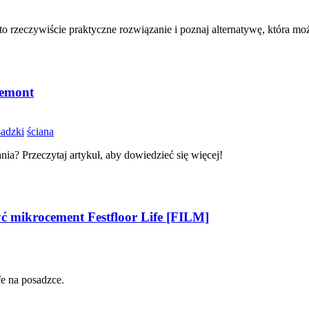
 rzeczywiście praktyczne rozwiązanie i poznaj alternatywę, która może
remont
adzki
ściana
ia? Przeczytaj artykuł, aby dowiedzieć się więcej!
ć mikrocement Festfloor Life [FILM]
fe na posadzce.