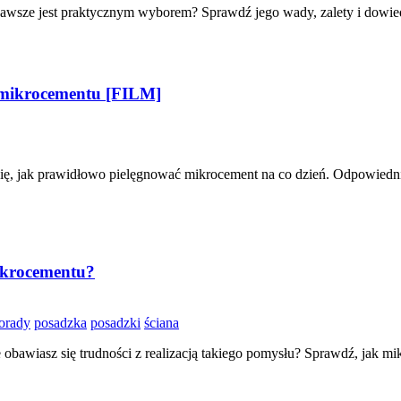
 zawsze jest praktycznym wyborem? Sprawdź jego wady, zalety i dowied
 mikrocementu [FILM]
ię, jak prawidłowo pielęgnować mikrocement na co dzień. Odpowiedni
ikrocementu?
orady
posadzka
posadzki
ściana
e obawiasz się trudności z realizacją takiego pomysłu? Sprawdź, jak m