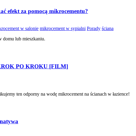
kać efekt za pomocą mikrocementu?
krocement w salonie
mikrocement w sypialni
Porady
ściana
 w domu lub mieszkaniu.
e KROK PO KROKU [FILM]
plikujemy ten odporny na wodę mikrocement na ścianach w łazience!
rnatywa