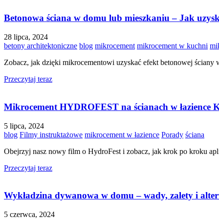
Betonowa ściana w domu lub mieszkaniu – Jak uzys
28 lipca, 2024
betony architektoniczne
blog
mikrocement
mikrocement w kuchni
mi
Zobacz, jak dzięki mikrocementowi uzyskać efekt betonowej ściany
Przeczytaj teraz
Mikrocement HYDROFEST na ścianach w łazienc
5 lipca, 2024
blog
Filmy instruktażowe
mikrocement w łazience
Porady
ściana
Obejrzyj nasz nowy film o HydroFest i zobacz, jak krok po kroku a
Przeczytaj teraz
Wykładzina dywanowa w domu – wady, zalety i alte
5 czerwca, 2024