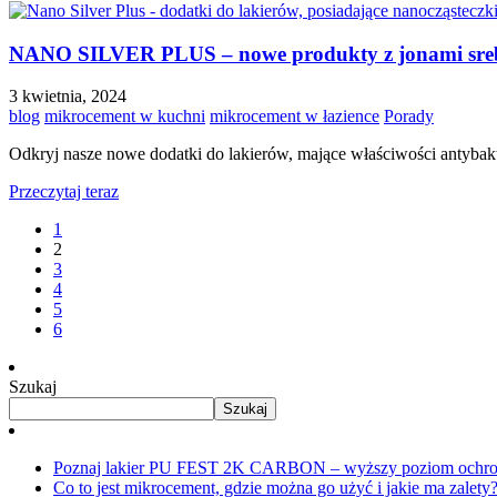
NANO SILVER PLUS – nowe produkty z jonami srebra
3 kwietnia, 2024
blog
mikrocement w kuchni
mikrocement w łazience
Porady
Odkryj nasze nowe dodatki do lakierów, mające właściwości antybakt
Przeczytaj teraz
1
2
3
4
5
6
Szukaj
Szukaj
Poznaj lakier PU FEST 2K CARBON – wyższy poziom ochro
Co to jest mikrocement, gdzie można go użyć i jakie ma zalet