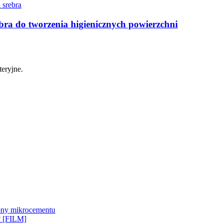
 do tworzenia higienicznych powierzchni
eryjne.
ny mikrocementu
y? [FILM]