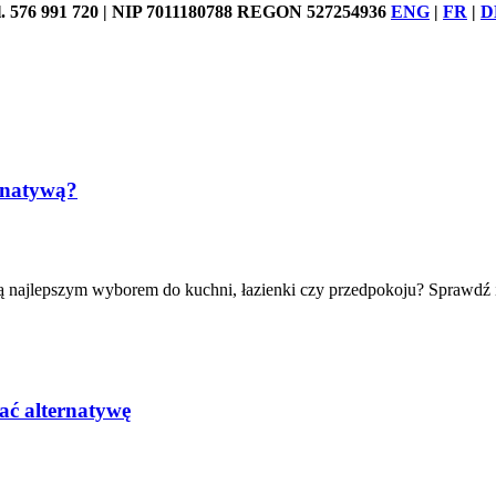
76 991 720 | NIP 7011180788 REGON 527254936
ENG
|
FR
|
D
ernatywą?
ą najlepszym wyborem do kuchni, łazienki czy przedpokoju? Sprawdź ic
ać alternatywę