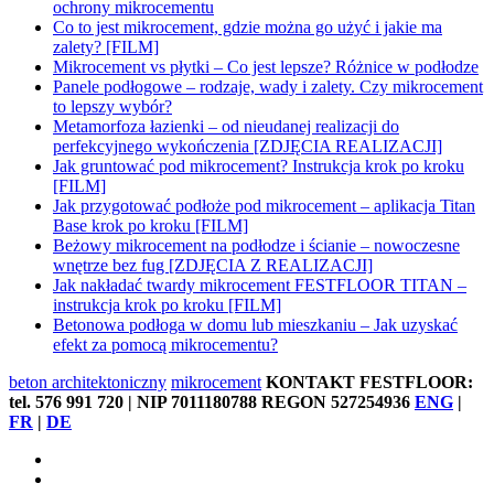
ochrony mikrocementu
Co to jest mikrocement, gdzie można go użyć i jakie ma
zalety? [FILM]
Mikrocement vs płytki – Co jest lepsze? Różnice w podłodze
Panele podłogowe – rodzaje, wady i zalety. Czy mikrocement
to lepszy wybór?
Metamorfoza łazienki – od nieudanej realizacji do
perfekcyjnego wykończenia [ZDJĘCIA REALIZACJI]
Jak gruntować pod mikrocement? Instrukcja krok po kroku
[FILM]
Jak przygotować podłoże pod mikrocement – aplikacja Titan
Base krok po kroku [FILM]
Beżowy mikrocement na podłodze i ścianie – nowoczesne
wnętrze bez fug [ZDJĘCIA Z REALIZACJI]
Jak nakładać twardy mikrocement FESTFLOOR TITAN –
instrukcja krok po kroku [FILM]
Betonowa podłoga w domu lub mieszkaniu – Jak uzyskać
efekt za pomocą mikrocementu?
beton architektoniczny
mikrocement
KONTAKT FESTFLOOR:
tel. 576 991 720 | NIP 7011180788 REGON 527254936
ENG
|
FR
|
DE