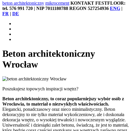
beton architektoniczny
mikrocement
KONTAKT FESTFLOOR:
tel. 576 991 720 | NIP 7011180788 REGON 527254936
ENG
|
FR
|
DE
Beton architektoniczny
Wrocław
Poszukujesz topowych inspiracji wnętrz?
Beton architektoniczny, to coraz popularniejszy wybór osób z
Wrocławia, to materiał o niezwykłych właściwościach.
Elegancki, ponadczasowy oraz nieco minimalistyczny. Beton
dekoracyjny to nie tylko materiał wykończeniowy, ale i doskonała
dekoracja wnętrz, o wysokiej trwałości i nowoczesnym wyglądzie.
Uniwersalność i dziesiątki zalet betonu, świadczą, że jest to materiał,
który będzie coraz częściej spotykany we wnętrzach zarówno przez