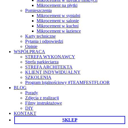
Mikrocement w strefach mokrych
Mikrocement na płytki
Pomieszczenia
Mikrocement w sypialni
Mikrocement w salonie
Mikrocement w kuchni
Mikrocement w łazience
Karty techniczne
Pytania i odpowiedzi
Opinie
WSPÓŁPRACA
STREFA WYKONAWCY
Strefa parkieciarza
STREFA ARCHITEKTA
KLIENT INDYWIDUALNY
SZKOLENIA
Program lojalnościowy #TEAMFESTFLOOR
BLOG
Porady
Zdjęcia z realizacji
Filmy instruktażowe
DIY
KONTAKT
SKLEP