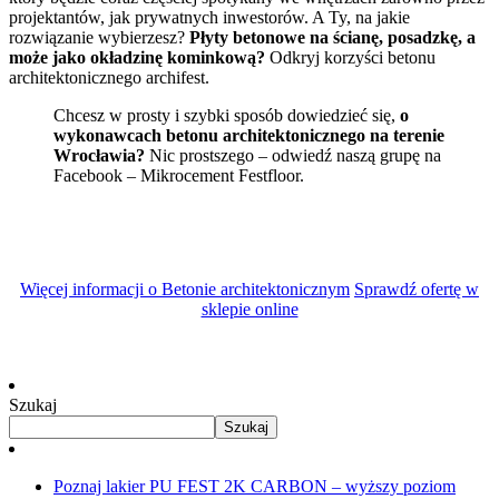
projektantów, jak prywatnych inwestorów. A Ty, na jakie
rozwiązanie wybierzesz?
Płyty betonowe na ścianę, posadzkę, a
może jako okładzinę kominkową?
Odkryj korzyści betonu
architektonicznego archifest.
Chcesz w prosty i szybki sposób dowiedzieć się,
o
wykonawcach betonu architektonicznego na terenie
Wrocławia?
Nic prostszego – odwiedź naszą grupę na
Facebook – Mikrocement Festfloor.
Więcej informacji o Betonie architektonicznym
Sprawdź ofertę w
sklepie online
Szukaj
Szukaj
Poznaj lakier PU FEST 2K CARBON – wyższy poziom