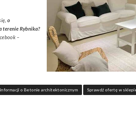
się,
o
 terenie Rybnika?
acebook –
informacji o Betonie architektonicznym
Sprawdź ofertę w sklepi