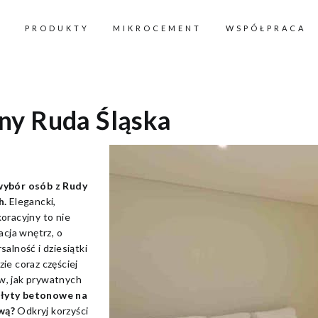
PRODUKTY
MIKROCEMENT
WSPÓŁPRACA
ny Ruda Śląska
 wybór osób z Rudy
h.
Elegancki,
oracyjny to nie
acja wnętrz, o
alność i dziesiątki
zie coraz częściej
w, jak prywatnych
łyty betonowe na
wą?
Odkryj korzyści