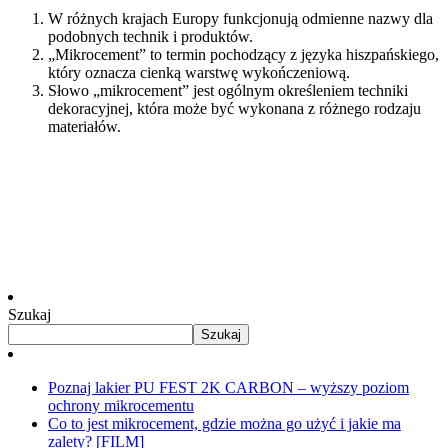
W różnych krajach Europy funkcjonują odmienne nazwy dla
podobnych technik i produktów.
„Mikrocement” to termin pochodzący z języka hiszpańskiego,
który oznacza cienką warstwę wykończeniową.
Słowo „mikrocement” jest ogólnym określeniem techniki
dekoracyjnej, która może być wykonana z różnego rodzaju
materiałów.
Szukaj
Szukaj
Poznaj lakier PU FEST 2K CARBON – wyższy poziom
ochrony mikrocementu
Co to jest mikrocement, gdzie można go użyć i jakie ma
zalety? [FILM]