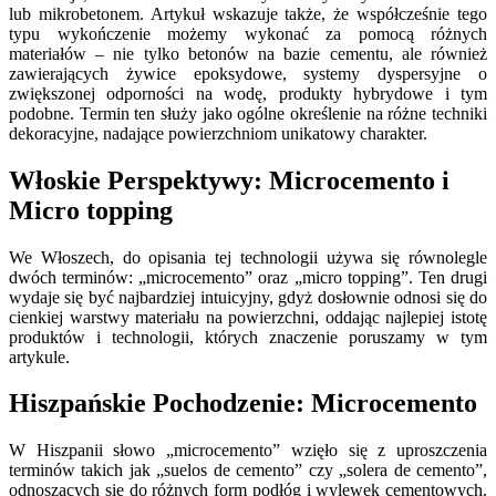
lub mikrobetonem. Artykuł wskazuje także, że współcześnie tego
typu wykończenie możemy wykonać za pomocą różnych
materiałów – nie tylko betonów na bazie cementu, ale również
zawierających żywice epoksydowe, systemy dyspersyjne o
zwiększonej odporności na wodę, produkty hybrydowe i tym
podobne. Termin ten służy jako ogólne określenie na różne techniki
dekoracyjne, nadające powierzchniom unikatowy charakter.
Włoskie Perspektywy: Microcemento i
Micro topping
We Włoszech, do opisania tej technologii używa się równolegle
dwóch terminów: „microcemento” oraz „micro topping”. Ten drugi
wydaje się być najbardziej intuicyjny, gdyż dosłownie odnosi się do
cienkiej warstwy materiału na powierzchni, oddając najlepiej istotę
produktów i technologii, których znaczenie poruszamy w tym
artykule.
Hiszpańskie Pochodzenie: Microcemento
W Hiszpanii słowo „microcemento” wzięło się z uproszczenia
terminów takich jak „suelos de cemento” czy „solera de cemento”,
odnoszących się do różnych form podłóg i wylewek cementowych.