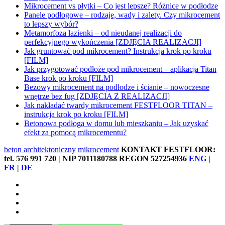
Mikrocement vs płytki – Co jest lepsze? Różnice w podłodze
Panele podłogowe – rodzaje, wady i zalety. Czy mikrocement
to lepszy wybór?
Metamorfoza łazienki – od nieudanej realizacji do
perfekcyjnego wykończenia [ZDJĘCIA REALIZACJI]
Jak gruntować pod mikrocement? Instrukcja krok po kroku
[FILM]
Jak przygotować podłoże pod mikrocement – aplikacja Titan
Base krok po kroku [FILM]
Beżowy mikrocement na podłodze i ścianie – nowoczesne
wnętrze bez fug [ZDJĘCIA Z REALIZACJI]
Jak nakładać twardy mikrocement FESTFLOOR TITAN –
instrukcja krok po kroku [FILM]
Betonowa podłoga w domu lub mieszkaniu – Jak uzyskać
efekt za pomocą mikrocementu?
beton architektoniczny
mikrocement
KONTAKT FESTFLOOR:
tel. 576 991 720 | NIP 7011180788 REGON 527254936
ENG
|
FR
|
DE