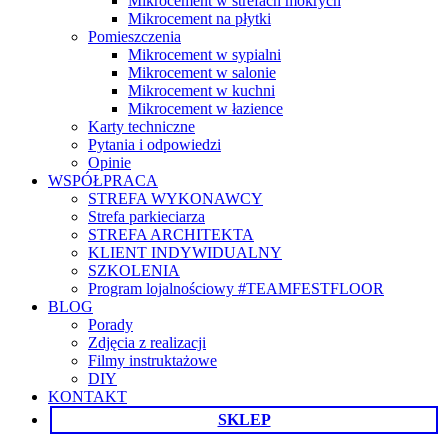
Mikrocement w strefach mokrych
Mikrocement na płytki
Pomieszczenia
Mikrocement w sypialni
Mikrocement w salonie
Mikrocement w kuchni
Mikrocement w łazience
Karty techniczne
Pytania i odpowiedzi
Opinie
WSPÓŁPRACA
STREFA WYKONAWCY
Strefa parkieciarza
STREFA ARCHITEKTA
KLIENT INDYWIDUALNY
SZKOLENIA
Program lojalnościowy #TEAMFESTFLOOR
BLOG
Porady
Zdjęcia z realizacji
Filmy instruktażowe
DIY
KONTAKT
SKLEP