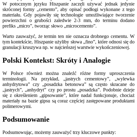
W potocznym języku Hiszpanie zaczęli używać jednak jedynie
skróconej formy „cemento”, aby opisać podłogi wykonane z tego
materiału. Gdy pojawiły się technologie umożliwiające tworzenie
powierzchni o grubości zaledwie 2-3 mm, do terminu dodano
prefiks „micro”, tworząc słowo „microcemento”.
Warto zauważyć, że termin ten nie oznacza drobnego cementu. W
tym kontekście, Hiszpanie użyliby słowa „fino”, które odnosi się do
granulacji kruszywa np. w najcieńszej warstwie wykończeniowej.
Polski Kontekst: Skróty i Analogie
W Polsce również można znaleźć różne formy uproszczenia
terminologii. Na przykład, „jastrych cementowy”, „wylewka
anhydrytowa” czy „posadzka betonowa” są często skracane do
„jastrych”, „anhydryt” czy po prostu „posadzka”. Podobnie dzieje
się z określeniem „gipsowanie”, które nadal funkcjonuje, chociaż
materiały na bazie gipsu są coraz częściej zastępowane produktami
polimerowymi.
Podsumowanie
Podsumowując, możemy zauważyć trzy kluczowe punkty: