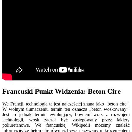
Francuski Punkt Widzenia: Beton Cire
We Francji, technologia ta jest najczęściej znana jako „beton cire”.
W wolnym tłumaczeniu termin ten oznacza „beton woskowany”.
Jest to jednak termin ewoluujący, bowiem wraz z rozwojem
technologii, wosk zaczął być zastępowany przez lakiery
poliuretanowe. We francuskiej Wikipedii możemy znaleźć
informacje, że beton cire również bywa nazywany mikrocementem